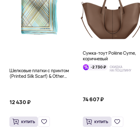
Сумка-тоут Polène Cyme,
коричневый
-2 730 ₽
СКИДКА
Шелковые платки с принтом
НА ПОШЛИНУ
(Printed Silk Scarf) & Other
Stories, бирюза
74 607 ₽
12 430 ₽
КУПИТЬ
КУПИТЬ