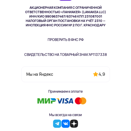
Музыка и звук
АКЦИОНЕРНАЯ КОМПАНИЯ С ОГРАНИЧЕННОЙ
Спорт
ОТВЕТСТВЕННОСТЬЮ «ЛАНИАКЕЯ» (LANIAKEA LLC)
ИНН/КИО 9909637467/63746 КПП 231087001
Здоровье
НАЛОГОВЫЙ ОРГАН ПОСТАНОВКИ НА УЧЁТ 2310 —
Здоровье питомцев
ИНСПЕКЦИЯ ФНС РОССИИ № 2 ПО Г. КРАСНОДАРУ
Книги
Одежда и аксессуары
ПРОВЕРИТЬ В ФНС РФ
СВИДЕТЕЛЬСТВО НА ТОВАРНЫЙ ЗНАК №1137338
4,9
Мы на Яндекс
Принимаем к оплате
Мы всегда на связи