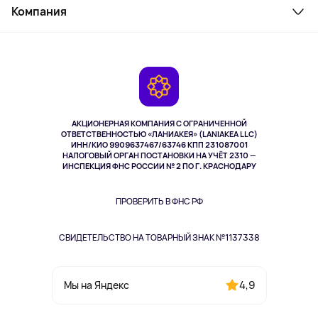
Косметика и уход
Компания
Как заказать
Активный отдых
Оплата
О сервисе
Планшеты
Доставка
Контакты
Игровые консоли
Гарантия
Камеры
Возврат
TV и мультимедиа
Выкуп товара
Музыка и звук
АКЦИОНЕРНАЯ КОМПАНИЯ С ОГРАНИЧЕННОЙ
Спорт
ОТВЕТСТВЕННОСТЬЮ «ЛАНИАКЕЯ» (LANIAKEA LLC)
ИНН/КИО 9909637467/63746 КПП 231087001
Здоровье
НАЛОГОВЫЙ ОРГАН ПОСТАНОВКИ НА УЧЁТ 2310 —
Здоровье питомцев
ИНСПЕКЦИЯ ФНС РОССИИ № 2 ПО Г. КРАСНОДАРУ
Книги
Одежда и аксессуары
ПРОВЕРИТЬ В ФНС РФ
СВИДЕТЕЛЬСТВО НА ТОВАРНЫЙ ЗНАК №1137338
4,9
Мы на Яндекс