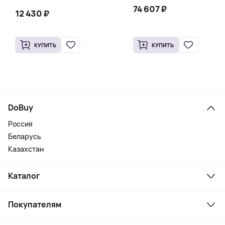
74 607 ₽
12 430 ₽
КУПИТЬ
КУПИТЬ
DoBuy
Россия
Беларусь
Казахстан
Каталог
Смартфоны и гаджеты
Покупателям
Ноутбуки, мониторы, VR
Товары для дома
Служба поддержки