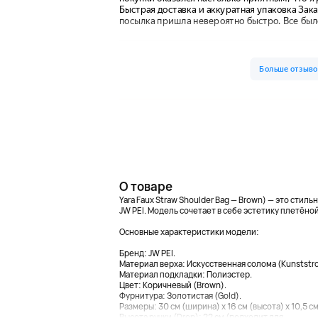
О товаре
Yara Faux Straw Shoulder Bag — Brown) — это стил
JW PEI. Модель сочетает в себе эстетику плетён
Основные характеристики модели:
Бренд: JW PEI.
Материал верха: Искусственная солома (Kunststroh
Материал подкладки: Полиэстер.
Цвет: Коричневый (Brown).
Фурнитура: Золотистая (Gold).
Размеры: 30 см (ширина) х 16 см (высота) х 10,5 см
Высота ручки (Drop): 22 см (подходит для...