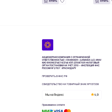
КУПИТЬ
КУПИТЬ
АКЦИОНЕРНАЯ КОМПАНИЯ С ОГРАНИЧЕННОЙ
ОТВЕТСТВЕННОСТЬЮ «ЛАНИАКЕЯ» (LANIAKEA LLC)
ИНН/
КИО 9909637467/63746 КПП 231087001
НАЛОГОВЫЙ
ОРГАН ПОСТАНОВКИ НА УЧЁТ 2310 — ИНСПЕКЦИЯ ФНС
РОССИИ № 2 ПО Г. КРАСНОДАРУ
ПРОВЕРИТЬ В ФНС РФ
СВИДЕТЕЛЬСТВО НА ТОВАРНЫЙ ЗНАК №1137338
Мы на Яндекс
4,9
Принимаем к оплате