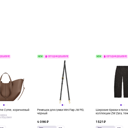
NEW
NEW
 ДЕШЕВЛЕ
СЕГОДНЯ ДЕШЕВЛЕ
СЕГОДНЯ ДЕШЕВЛЕ
ène Cyme, коричневый
Ремешок для сумки Mini Flap JW PEI,
Широкие брюки в полос
черный
коллекции ZW Zara, те
КИДКА
А ПОШЛИНУ
4 096 ₽
1 521 ₽