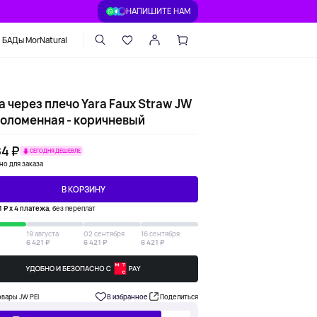
НАПИШИТЕ НАМ
БАДы MorNatural
 через плечо Yara Faux Straw JW
соломенная - коричневый
84 ₽
СЕГОДНЯ ДЕШЕВЛЕ
но для заказа
В КОРЗИНУ
1 ₽ х 4 платежа
, без переплат
19 августа
02 сентября
16 сентября
6 421 ₽
6 421 ₽
6 421 ₽
овары JW PEI
В избранное
Поделиться