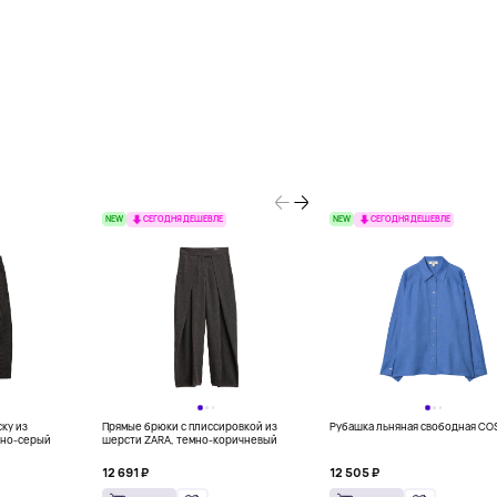
NEW
NEW
СЕГОДНЯ ДЕШЕВЛЕ
СЕГОДНЯ ДЕШЕВЛЕ
ку из
Прямые брюки с плиссировкой из
Рубашка льняная свободная CO
мно-серый
шерсти ZARA, темно-коричневый
12 691 ₽
12 505 ₽