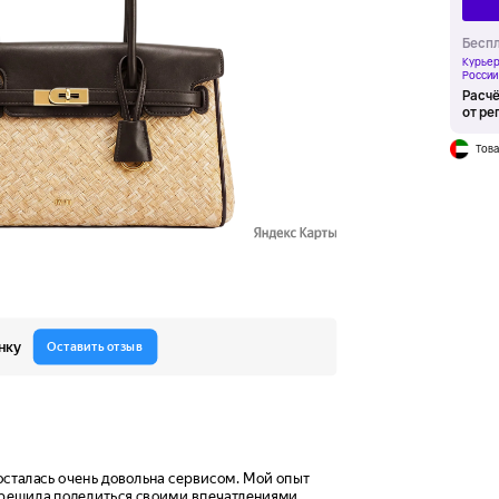
Беспл
Курьер
России
Расчё
от ре
Това