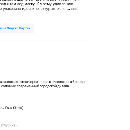
ьная женская сумка через плечо от известного бренда
ой соломы и современный городской дизайн.
 / Faux Straw).
 (глубина).