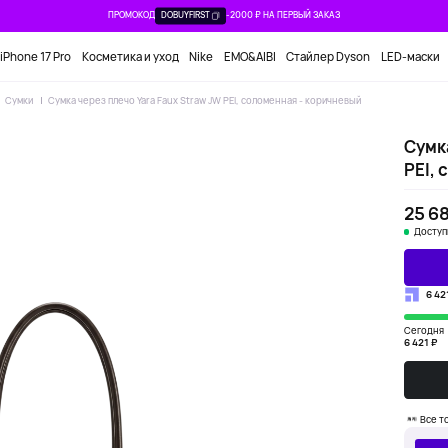
ПРОМОКОД
DOBUYFIRST
-2000 ₽ НА ПЕРВЫЙ ЗАКАЗ
iPhone 17 Pro
Косметика и уход
Nike
EMO&AIBI
Стайлер Dyson
LED-маски
Сумки
Сумка через плечо Yara Faux Straw JW PEI, соломенная - коричневый
Сумка
PEI, 
25 6
Доступ
6 42
Сегодня
6 421 ₽
Все т