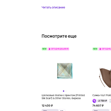
Читать описание
Посмотрите еще
NEW
NEW
СЕГОДНЯ ДЕШЕВЛЕ
СЕГОДНЯ
Шелковые платки с принтом (Printed
Сумка-тоут Pol
Silk Scarf) & Other Stories, бирюза
С
-2 730 ₽
Н
12 430 ₽
74 607 ₽