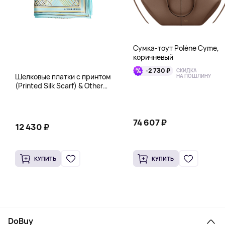
Сумка-тоут Polène Cyme,
коричневый
-2 730 ₽
СКИДКА
Шелковые платки с принтом
НА ПОШЛИНУ
(Printed Silk Scarf) & Other
Stories, бирюза
74 607 ₽
12 430 ₽
КУПИТЬ
КУПИТЬ
DoBuy