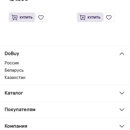
КУПИТЬ
КУПИТЬ
DoBuy
Россия
Беларусь
Казахстан
Каталог
Смартфоны и гаджеты
Покупателям
Ноутбуки, мониторы, VR
Товары для дома
Служба поддержки
Косметика и уход
Компания
Как заказать