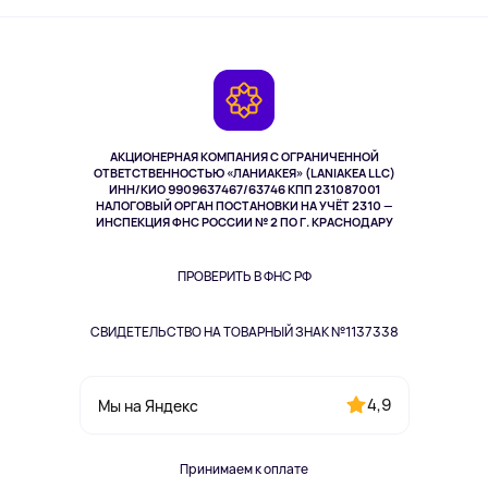
Активный отдых
Оплата
О сервисе
Планшеты
Доставка
Контакты
Игровые консоли
Гарантия
Камеры
Возврат
TV и мультимедиа
Выкуп товара
Музыка и звук
АКЦИОНЕРНАЯ КОМПАНИЯ С ОГРАНИЧЕННОЙ
Спорт
ОТВЕТСТВЕННОСТЬЮ «ЛАНИАКЕЯ» (LANIAKEA LLC)
ИНН/КИО 9909637467/63746 КПП 231087001
Здоровье
НАЛОГОВЫЙ ОРГАН ПОСТАНОВКИ НА УЧЁТ 2310 —
Здоровье питомцев
ИНСПЕКЦИЯ ФНС РОССИИ № 2 ПО Г. КРАСНОДАРУ
Книги
Одежда и аксессуары
ПРОВЕРИТЬ В ФНС РФ
СВИДЕТЕЛЬСТВО НА ТОВАРНЫЙ ЗНАК №1137338
4,9
Мы на Яндекс
Принимаем к оплате