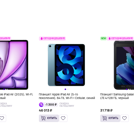
NEW
 ДЕШЕВЛЕ
СЕГОДНЯ ДЕШЕВЛЕ
СЕГОДНЯ ДЕШЕВЛЕ
e iPad Air (2025), Wi-Fi,
Планшет Apple iPad Air (5-го
Планшет Samsung Galaxy
овый
поколения), 64 Гб, Wi-Fi + Cellular, синий
LTE 4/128 ГБ, черный
КИДКА
СКИДКА
-1 300 ₽
А ПОШЛИНУ
НА ПОШЛИНУ
46 013 ₽
31 718 ₽
КУПИТЬ
КУПИТЬ