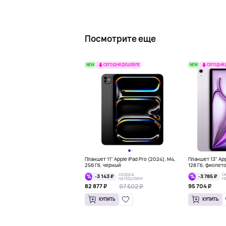
Посмотрите еще
NEW
NEW
СЕГОДНЯ ДЕШЕВЛЕ
СЕГОДНЯ
Планшет 11" Apple iPad Pro (2024), M4,
Планшет 13" Appl
256 Гб, черный
128 Гб, фиолет
СКИДКА
С
-3 143 ₽
-3 785 ₽
НА ПОШЛИНУ
Н
97 502 ₽
82 877 ₽
95 704 ₽
КУПИТЬ
КУПИТЬ