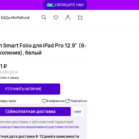
НАПИШИТЕ НАМ
БАДы MorNatural
 Smart Folio для iPad Pro 12.9" (6-
коления), белый
1 ₽
НЯЯ ЦЕНА
упен к заказу
УТОЧНИТЬ НАЛИЧИЕ
овары Apple
В избранное
Поделиться
Бесплатная доставка
атная доставка с абсолютной гарантией
ская доставка последней мили осуществляется Почтой
тная дата доставки 8-12 дней в зависимости