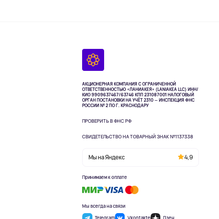
АКЦИОНЕРНАЯ КОМПАНИЯ С ОГРАНИЧЕННОЙ
ОТВЕТСТВЕННОСТЬЮ «ЛАНИАКЕЯ» (LANIAKEA LLC)
ИНН/
КИО 9909637467/63746 КПП 231087001
НАЛОГОВЫЙ
ОРГАН ПОСТАНОВКИ НА УЧЁТ 2310 — ИНСПЕКЦИЯ ФНС
РОССИИ № 2 ПО Г. КРАСНОДАРУ
ПРОВЕРИТЬ В ФНС РФ
СВИДЕТЕЛЬСТВО НА ТОВАРНЫЙ ЗНАК №1137338
Мы на Яндекс
4,9
Принимаем к оплате
Мы всегда на связи
Telegram
Vkontakte
Дзен