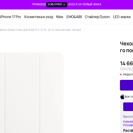
ПРОМОКОД
DOBUYFIRST
-2000 ₽ НА ПЕРВЫЙ ЗАКАЗ
iPhone 17 Pro
Косметика и уход
Nike
EMO&AIBI
Стайлер Dyson
LED-маски
Чехол Smart Folio для iPad Pro 12.9" (6-го поколения), белый
Чехол
го по
14 66
ПОСЛЕД
Недост
Все т
Беспл
Курьер
России
Расчё