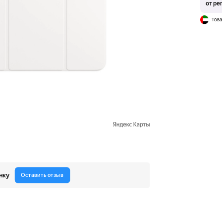
от ре
Това