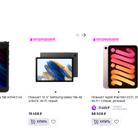
СЕГОДНЯ ДЕШЕВЛЕ
СЕГОДНЯ ДЕШЕВЛЕ
 Tab Active3 4G
Планшет 10,5" Samsung Galaxy Tab A8,
Планшет Apple iPad mini 2021, 2
4/64Гб, Wi-Fi, серый
Wi-Fi + Cellular, розовый
СКИДКА
-3 425 ₽
НА ПОШЛИНУ
19 458 ₽
88 508 ₽
КУПИТЬ
КУПИТЬ