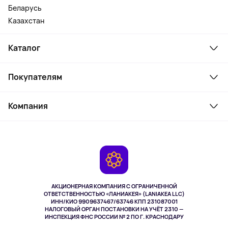
Беларусь
Казахстан
Каталог
Смартфоны и гаджеты
Покупателям
Ноутбуки, мониторы, VR
Товары для дома
Служба поддержки
Косметика и уход
Компания
Как заказать
Активный отдых
Оплата
О сервисе
Планшеты
Доставка
Контакты
Игровые консоли
Гарантия
Камеры
Возврат
TV и мультимедиа
Выкуп товара
Музыка и звук
АКЦИОНЕРНАЯ КОМПАНИЯ С ОГРАНИЧЕННОЙ
Спорт
ОТВЕТСТВЕННОСТЬЮ «ЛАНИАКЕЯ» (LANIAKEA LLC)
ИНН/КИО 9909637467/63746 КПП 231087001
Здоровье
НАЛОГОВЫЙ ОРГАН ПОСТАНОВКИ НА УЧЁТ 2310 —
Здоровье питомцев
ИНСПЕКЦИЯ ФНС РОССИИ № 2 ПО Г. КРАСНОДАРУ