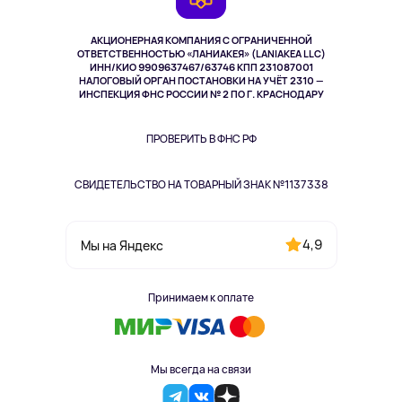
TV и мультимедиа
Выкуп товара
Музыка и звук
АКЦИОНЕРНАЯ КОМПАНИЯ С ОГРАНИЧЕННОЙ
Спорт
ОТВЕТСТВЕННОСТЬЮ «ЛАНИАКЕЯ» (LANIAKEA LLC)
ИНН/КИО 9909637467/63746 КПП 231087001
Здоровье
НАЛОГОВЫЙ ОРГАН ПОСТАНОВКИ НА УЧЁТ 2310 —
Здоровье питомцев
ИНСПЕКЦИЯ ФНС РОССИИ № 2 ПО Г. КРАСНОДАРУ
Книги
Одежда и аксессуары
ПРОВЕРИТЬ В ФНС РФ
СВИДЕТЕЛЬСТВО НА ТОВАРНЫЙ ЗНАК №1137338
4,9
Мы на Яндекс
Принимаем к оплате
Мы всегда на связи