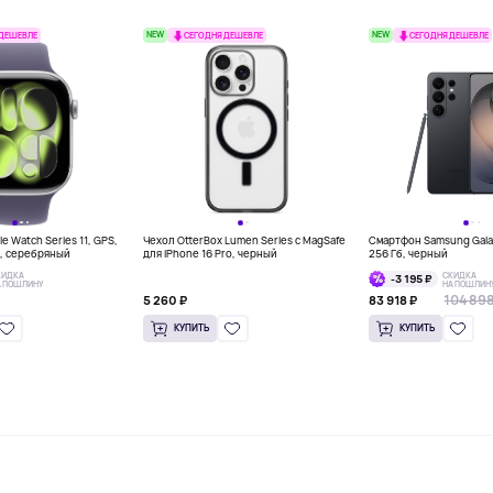
NEW
NEW
 ДЕШЕВЛЕ
СЕГОДНЯ ДЕШЕВЛЕ
СЕГОДНЯ ДЕШЕВЛЕ
e Watch Series 11, GPS,
Чехол OtterBox Lumen Series с MagSafe
Смартфон Samsung Galax
м, серебряный
для iPhone 16 Pro, черный
256 Гб, черный
КИДКА
СКИДКА
-3 195 ₽
А ПОШЛИНУ
НА ПОШЛИН
104 898
5 260 ₽
83 918 ₽
КУПИТЬ
КУПИТЬ