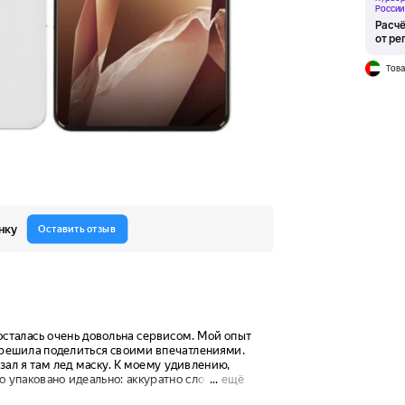
России
Расчё
от ре
Това