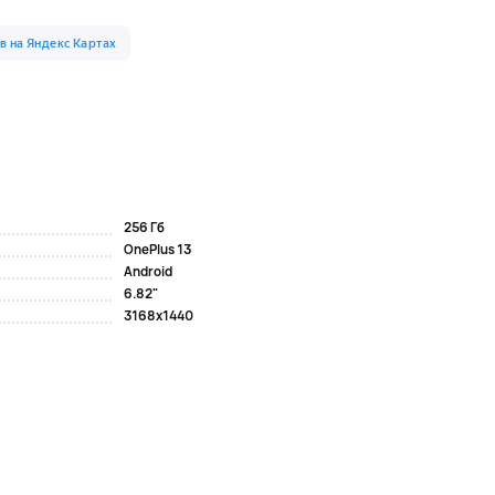
256 Гб
OnePlus 13
Android
6.82"
3168x1440