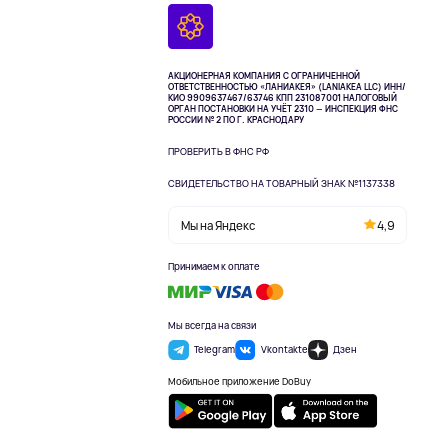
АКЦИОНЕРНАЯ КОМПАНИЯ С ОГРАНИЧЕННОЙ
ОТВЕТСТВЕННОСТЬЮ «ЛАНИАКЕЯ» (LANIAKEA LLC)
ИНН/
КИО 9909637467/63746 КПП 231087001
НАЛОГОВЫЙ
ОРГАН ПОСТАНОВКИ НА УЧЁТ 2310 — ИНСПЕКЦИЯ ФНС
РОССИИ № 2 ПО Г. КРАСНОДАРУ
ПРОВЕРИТЬ В ФНС РФ
СВИДЕТЕЛЬСТВО НА ТОВАРНЫЙ ЗНАК №1137338
Мы на Яндекс
4,9
Принимаем к оплате
Мы всегда на связи
Telegram
Vkontakte
Дзен
Мобильное приложение DoBuy