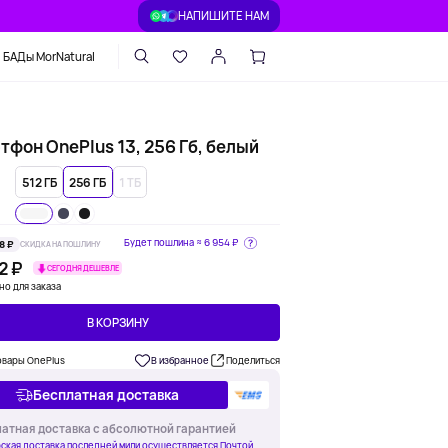
НАПИШИТЕ НАМ
БАДы MorNatural
тфон OnePlus 13, 256 Гб, белый
512 ГБ
256 ГБ
1 ТБ
Будет пошлина ≈
6 954 ₽
8 ₽
СКИДКА НА ПОШЛИНУ
2 ₽
СЕГОДНЯ ДЕШЕВЛЕ
но для заказа
В КОРЗИНУ
овары OnePlus
В избранное
Поделиться
Бесплатная доставка
атная доставка с абсолютной гарантией
ская доставка последней мили осуществляется Почтой