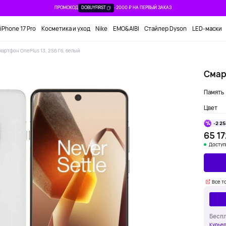
ПРОМОКОД
DOBUYFIRST
-2000 ₽ НА ПЕРВЫЙ ЗАКАЗ
iPhone 17 Pro
Косметика и уход
Nike
EMO&AIBI
Стайлер Dyson
LED-маски
мартфон OnePlus 13, 256 Гб, белый
Смар
Память
Цвет
-2 25
65 17
Доступ
Все т
Беспл
Курьер