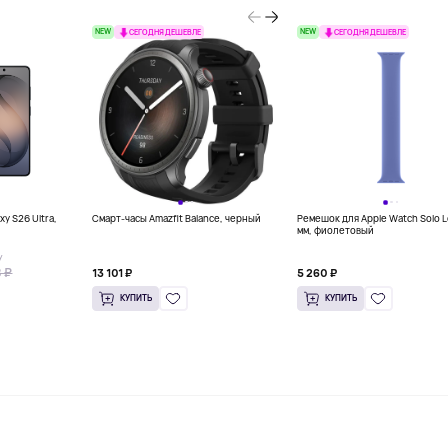
NEW
NEW
СЕГОДНЯ ДЕШЕВЛЕ
СЕГОДНЯ ДЕШЕВЛЕ
y S26 Ultra,
Смарт-часы Amazfit Balance, черный
Ремешок для Apple Watch Solo 
мм, фиолетовый
У
 ₽
13 101 ₽
5 260 ₽
КУПИТЬ
КУПИТЬ