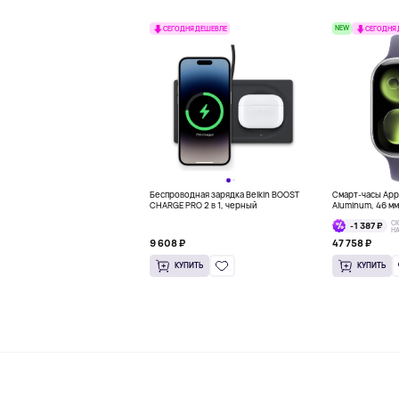
NEW
СЕГОДНЯ ДЕШЕВЛЕ
СЕГОДНЯ
Беспроводная зарядка Belkin BOOST
Смарт-часы Appl
CHARGE PRO 2 в 1, черный
Aluminum, 46 м
С
-1 387 ₽
Н
9 608 ₽
47 758 ₽
КУПИТЬ
КУПИТЬ