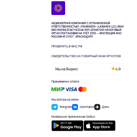
АКЦИОНЕРНАЯ КОМПАНИЯ С ОГРАНИЧЕННОЙ
ОТВЕТСТВЕННОСТЬЮ «ЛАНИАКЕЯ» (LANIAKEA LLC)
ИНН/
КИО 9909637467/63746 КПП 231087001
НАЛОГОВЫЙ
ОРГАН ПОСТАНОВКИ НА УЧЁТ 2310 — ИНСПЕКЦИЯ ФНС
РОССИИ № 2 ПО Г. КРАСНОДАРУ
ПРОВЕРИТЬ В ФНС РФ
СВИДЕТЕЛЬСТВО НА ТОВАРНЫЙ ЗНАК №1137338
Мы на Яндекс
4,9
Принимаем к оплате
Мы всегда на связи
Telegram
Vkontakte
Дзен
Мобильное приложение DoBuy