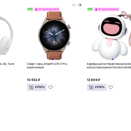
NEW
NEW
СЕГОДНЯ ДЕШЕВЛЕ
СЕГОДНЯ ДЕШЕВЛЕ
и JBL Tune
Смарт-часы Amazfit GTR 3 Pro,
Карманный интерактивный робо
коричневый
искусственным интеллектом Eili
ENERGIZE LAB, розовый
10 932 ₽
13 809 ₽
КУПИТЬ
КУПИТЬ