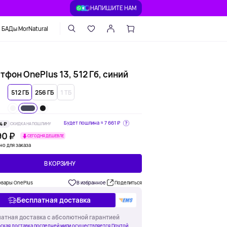
НАПИШИТЕ НАМ
БАДы MorNatural
фон OnePlus 13, 512 Гб, синий
512 ГБ
256 ГБ
1 ТБ
Будет пошлина ≈
7 661 ₽
4 ₽
СКИДКА НА ПОШЛИНУ
90 ₽
СЕГОДНЯ ДЕШЕВЛЕ
но для заказа
В КОРЗИНУ
овары OnePlus
В избранное
Поделиться
Бесплатная доставка
атная доставка с абсолютной гарантией
ская доставка последней мили осуществляется Почтой