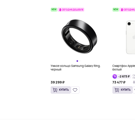
NEW
NEW
СЕГОДНЯ ДЕШЕВЛЕ
СЕГОДНЯ
Умное кольцо Samsung Galaxy Ring,
Смартфон Apple 
черный
белый
С
-2 673 ₽
Н
8
39 299 ₽
73 477 ₽
КУПИТЬ
КУПИТЬ