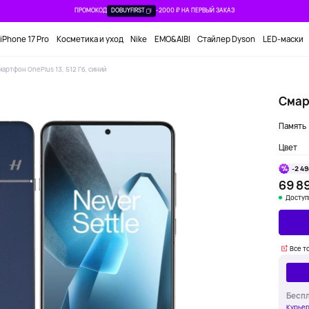
ПРОМОКОД
DOBUYFIRST
-2000 ₽ НА ПЕРВЫЙ ЗАКАЗ
iPhone 17 Pro
Косметика и уход
Nike
EMO&AIBI
Стайлер Dyson
LED-маски
мартфон OnePlus 13, 512 Гб, синий
Смарт
Память
Цвет
-2 49
69 8
Доступ
Все т
Беспл
Курьер