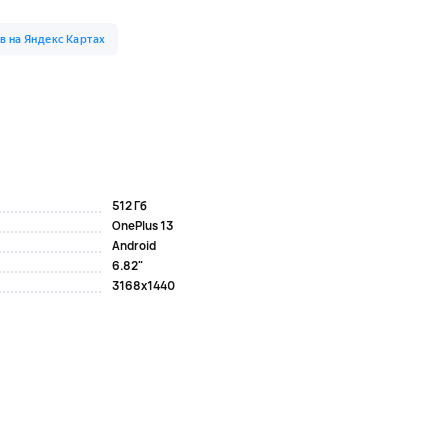
512 Гб
OnePlus 13
Android
6.82"
3168x1440