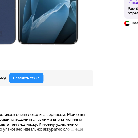
России
Расчё
от ре
Това