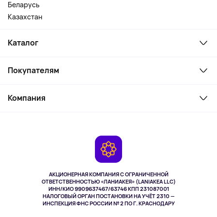
Беларусь
Казахстан
Каталог
Смартфоны и гаджеты
Покупателям
Ноутбуки, мониторы, VR
Товары для дома
Служба поддержки
Косметика и уход
Компания
Как заказать
Активный отдых
Оплата
О сервисе
Планшеты
Доставка
Контакты
Игровые консоли
Гарантия
Камеры
Возврат
TV и мультимедиа
Выкуп товара
Музыка и звук
АКЦИОНЕРНАЯ КОМПАНИЯ С ОГРАНИЧЕННОЙ
Спорт
ОТВЕТСТВЕННОСТЬЮ «ЛАНИАКЕЯ» (LANIAKEA LLC)
ИНН/КИО 9909637467/63746 КПП 231087001
Здоровье
НАЛОГОВЫЙ ОРГАН ПОСТАНОВКИ НА УЧЁТ 2310 —
Здоровье питомцев
ИНСПЕКЦИЯ ФНС РОССИИ № 2 ПО Г. КРАСНОДАРУ
Книги