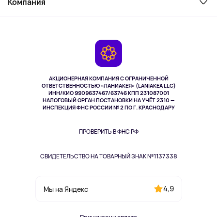
Компания
Как заказать
Активный отдых
Оплата
О сервисе
Планшеты
Доставка
Контакты
Игровые консоли
Гарантия
Камеры
Возврат
TV и мультимедиа
Выкуп товара
Музыка и звук
АКЦИОНЕРНАЯ КОМПАНИЯ С ОГРАНИЧЕННОЙ
Спорт
ОТВЕТСТВЕННОСТЬЮ «ЛАНИАКЕЯ» (LANIAKEA LLC)
ИНН/КИО 9909637467/63746 КПП 231087001
Здоровье
НАЛОГОВЫЙ ОРГАН ПОСТАНОВКИ НА УЧЁТ 2310 —
Здоровье питомцев
ИНСПЕКЦИЯ ФНС РОССИИ № 2 ПО Г. КРАСНОДАРУ
Книги
Одежда и аксессуары
ПРОВЕРИТЬ В ФНС РФ
СВИДЕТЕЛЬСТВО НА ТОВАРНЫЙ ЗНАК №1137338
4,9
Мы на Яндекс