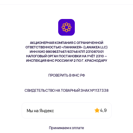
Активный отдых
Оплата
О сервисе
Планшеты
Доставка
Контакты
Игровые консоли
Гарантия
Камеры
Возврат
TV и мультимедиа
Выкуп товара
Музыка и звук
АКЦИОНЕРНАЯ КОМПАНИЯ С ОГРАНИЧЕННОЙ
Спорт
ОТВЕТСТВЕННОСТЬЮ «ЛАНИАКЕЯ» (LANIAKEA LLC)
ИНН/КИО 9909637467/63746 КПП 231087001
Здоровье
НАЛОГОВЫЙ ОРГАН ПОСТАНОВКИ НА УЧЁТ 2310 —
Здоровье питомцев
ИНСПЕКЦИЯ ФНС РОССИИ № 2 ПО Г. КРАСНОДАРУ
Книги
Одежда и аксессуары
ПРОВЕРИТЬ В ФНС РФ
СВИДЕТЕЛЬСТВО НА ТОВАРНЫЙ ЗНАК №1137338
4,9
Мы на Яндекс
Принимаем к оплате