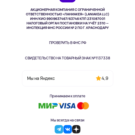
Музыка и звук
АКЦИОНЕРНАЯ КОМПАНИЯ С ОГРАНИЧЕННОЙ
Спорт
ОТВЕТСТВЕННОСТЬЮ «ЛАНИАКЕЯ» (LANIAKEA LLC)
ИНН/КИО 9909637467/63746 КПП 231087001
Здоровье
НАЛОГОВЫЙ ОРГАН ПОСТАНОВКИ НА УЧЁТ 2310 —
Здоровье питомцев
ИНСПЕКЦИЯ ФНС РОССИИ № 2 ПО Г. КРАСНОДАРУ
Книги
Одежда и аксессуары
ПРОВЕРИТЬ В ФНС РФ
СВИДЕТЕЛЬСТВО НА ТОВАРНЫЙ ЗНАК №1137338
4,9
Мы на Яндекс
Принимаем к оплате
Мы всегда на связи