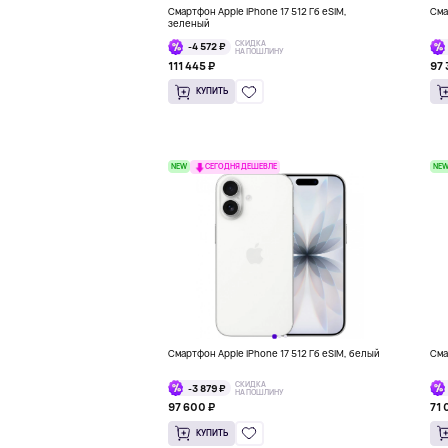
Смартфон Apple iPhone 17 512 Гб eSIM,
Сма
зеленый
СКИДКА
-4 572 ₽
НА ПОШЛИНУ
111 445 ₽
97 
КУПИТЬ
NEW
NE
СЕГОДНЯ ДЕШЕВЛЕ
Смартфон Apple iPhone 17 512 Гб eSIM, белый
Сма
СКИДКА
-3 879 ₽
НА ПОШЛИНУ
97 600 ₽
71 
КУПИТЬ