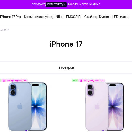
ПРОМОКОД
DOBUYFIRST
-2000 ₽ НА ПЕРВЫЙ ЗАКАЗ
iPhone 17 Pro
Косметика и уход
Nike
EMO&AIBI
Стайлер Dyson
LED-маски
hone 17
iPhone 17
9
товаров
W
NEW
СЕГОДНЯ ДЕШЕВЛЕ
СЕГОДНЯ ДЕШЕВЛЕ