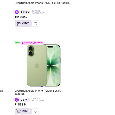
Смартфон Apple iPhone 17 512 Гб eSIM, черный
СКИДКА
-4 614 ₽
НА ПОШЛИНУ
112 292 ₽
КУПИТЬ
NEW
СЕГОДНЯ ДЕШЕВЛЕ
ный
Смартфон Apple iPhone 17 256 Гб eSIM,
зеленый
СКИДКА
-2 577 ₽
НА ПОШЛИНУ
71 559 ₽
КУПИТЬ