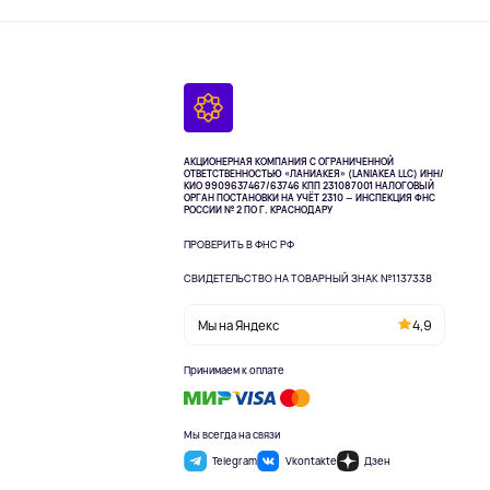
АКЦИОНЕРНАЯ КОМПАНИЯ С ОГРАНИЧЕННОЙ
ОТВЕТСТВЕННОСТЬЮ «ЛАНИАКЕЯ» (LANIAKEA LLC)
ИНН/
КИО 9909637467/63746 КПП 231087001
НАЛОГОВЫЙ
ОРГАН ПОСТАНОВКИ НА УЧЁТ 2310 — ИНСПЕКЦИЯ ФНС
РОССИИ № 2 ПО Г. КРАСНОДАРУ
ПРОВЕРИТЬ В ФНС РФ
СВИДЕТЕЛЬСТВО НА ТОВАРНЫЙ ЗНАК №1137338
Мы на Яндекс
4,9
Принимаем к оплате
Мы всегда на связи
Telegram
Vkontakte
Дзен