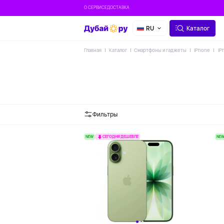
О СЕРВИСЕ
ДОСТАВКА
RU
Каталог
Главная
Каталог
Смартфоны и гаджеты
iPhone
iP
Фильтры
NEW
NE
СЕГОДНЯ ДЕШЕВЛЕ