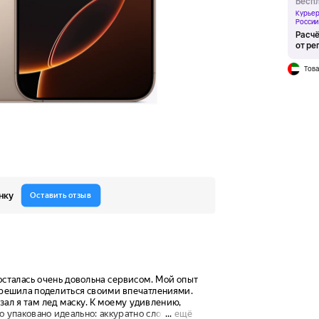
Беспл
Курьер
России
Расчё
от ре
Това