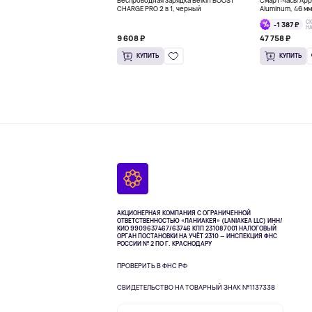
Беспроводная зарядка Belkin BOOST
Смарт-часы Appl
CHARGE PRO 2 в 1, черный
Aluminum, 46 м
С
-1 387 ₽
Н
9 608 ₽
47 758 ₽
КУПИТЬ
КУПИТЬ
АКЦИОНЕРНАЯ КОМПАНИЯ С ОГРАНИЧЕННОЙ
ОТВЕТСТВЕННОСТЬЮ «ЛАНИАКЕЯ» (LANIAKEA LLC)
ИНН/
КИО 9909637467/63746 КПП 231087001
НАЛОГОВЫЙ
ОРГАН ПОСТАНОВКИ НА УЧЁТ 2310 — ИНСПЕКЦИЯ ФНС
РОССИИ № 2 ПО Г. КРАСНОДАРУ
ПРОВЕРИТЬ В ФНС РФ
СВИДЕТЕЛЬСТВО НА ТОВАРНЫЙ ЗНАК №1137338