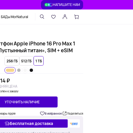
НАПИШИТЕ НАМ
БАДы MorNatural
фон Apple iPhone 16 Pro Max 1
Пустынный титан», SIM + eSIM
256 ГБ
512 ГБ
1 ТБ
14 ₽
НЯЯ ЦЕНА
упен к заказу
УТОЧНИТЬ НАЛИЧИЕ
овары Apple
В избранное
Поделиться
Бесплатная доставка