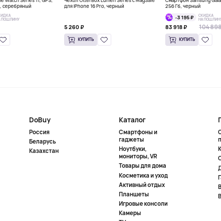
e Watch Series 11, GPS,
Чехол OtterBox Lumen Series с MagSafe
Смартфон Samsung Galax
м, серебряный
для iPhone 16 Pro, черный
256 Гб, черный
КИДКА
СКИДКА
-3 195 ₽
А ПОШЛИНУ
НА ПОШЛИН
104 898
5 260 ₽
83 918 ₽
КУПИТЬ
КУПИТЬ
DoBuy
Каталог
Россия
Смартфоны и
гаджеты
Беларусь
Ноутбуки,
К
Казахстан
мониторы, VR
Товары для дома
Косметика и уход
Активный отдых
Планшеты
Игровые консоли
Камеры