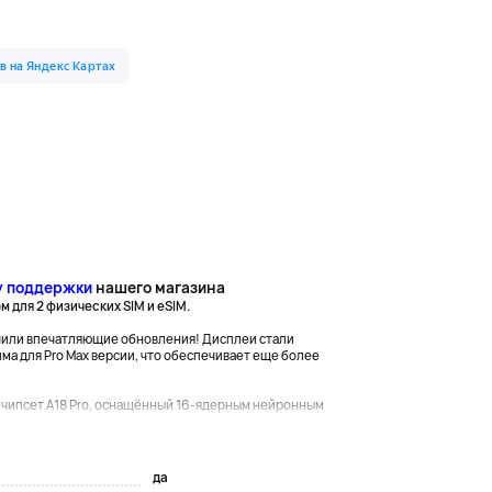
у поддержки
нашего магазина
для 2 физических SIM и eSIM.
лучили впечатляющие обновления! Дисплеи стали
ма для Pro Max версии, что обеспечивает еще более
 чипсет A18 Pro, оснащённый 16-ядерным нейронным
да