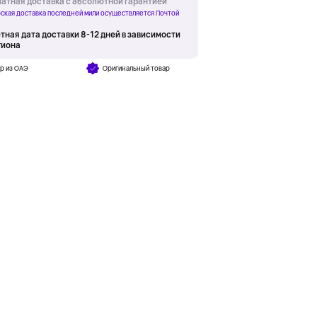
атная доставка с абсолютной гарантией
ская доставка последней мили осуществляется Почтой
тная дата доставки 8-12 дней в зависимости
гиона
р из ОАЭ
Оригинальный товар