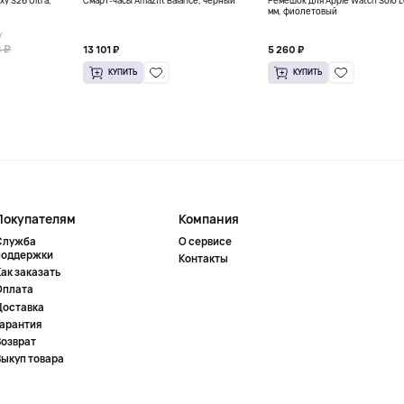
y S26 Ultra,
Смарт-часы Amazfit Balance, черный
Ремешок для Apple Watch Solo 
мм, фиолетовый
У
 ₽
13 101 ₽
5 260 ₽
КУПИТЬ
КУПИТЬ
Покупателям
Компания
Служба
О сервисе
поддержки
Контакты
ак заказать
Оплата
Доставка
Гарантия
Возврат
Выкуп товара