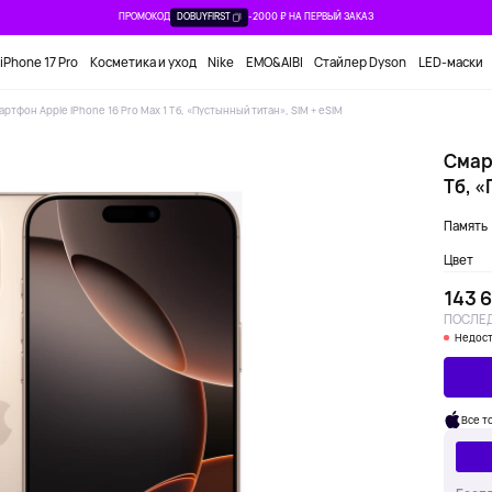
ПРОМОКОД
DOBUYFIRST
-2000 ₽ НА ПЕРВЫЙ ЗАКАЗ
iPhone 17 Pro
Косметика и уход
Nike
EMO&AIBI
Стайлер Dyson
LED-маски
артфон Apple iPhone 16 Pro Max 1 Тб, «Пустынный титан», SIM + eSIM
Смарт
Тб, «
Память
Цвет
143 6
ПОСЛЕД
Недост
Все т