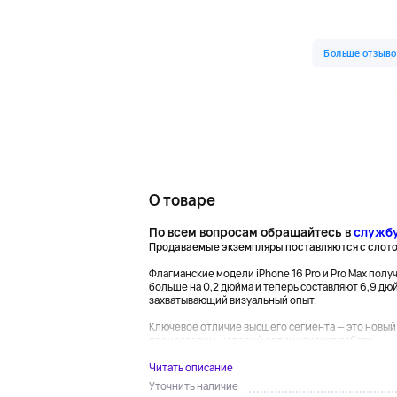
О товаре
По всем вопросам обращайтесь в
служб
Продаваемые экземпляры поставляются с слотом 
Флагманские модели iPhone 16 Pro и Pro Max по
больше на 0,2 дюйма и теперь составляют 6,9 дюй
захватывающий визуальный опыт.
Ключевое отличие высшего сегмента — это новый
процессором, который оптимизирует работу...
Читать описание
Уточнить наличие