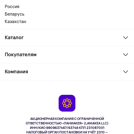
Россия
Беларусь
Казахстан
Каталог
Смартфоны и гаджеты
Покупателям
Ноутбуки, мониторы, VR
Товары для дома
Служба поддержки
Косметика и уход
Компания
Как заказать
Активный отдых
Оплата
О сервисе
Планшеты
Доставка
Контакты
Игровые консоли
Гарантия
Камеры
Возврат
TV и мультимедиа
Выкуп товара
Музыка и звук
АКЦИОНЕРНАЯ КОМПАНИЯ С ОГРАНИЧЕННОЙ
Спорт
ОТВЕТСТВЕННОСТЬЮ «ЛАНИАКЕЯ» (LANIAKEA LLC)
ИНН/КИО 9909637467/63746 КПП 231087001
Здоровье
НАЛОГОВЫЙ ОРГАН ПОСТАНОВКИ НА УЧЁТ 2310 —