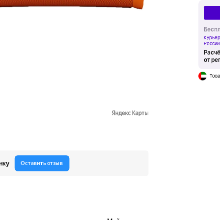
Беспл
Курьер
России
Расчё
от ре
Това