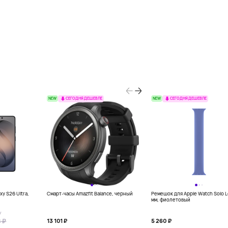
NEW
NEW
СЕГОДНЯ ДЕШЕВЛЕ
СЕГОДНЯ ДЕШЕВЛЕ
y S26 Ultra,
Смарт-часы Amazfit Balance, черный
Ремешок для Apple Watch Solo 
мм, фиолетовый
У
 ₽
13 101 ₽
5 260 ₽