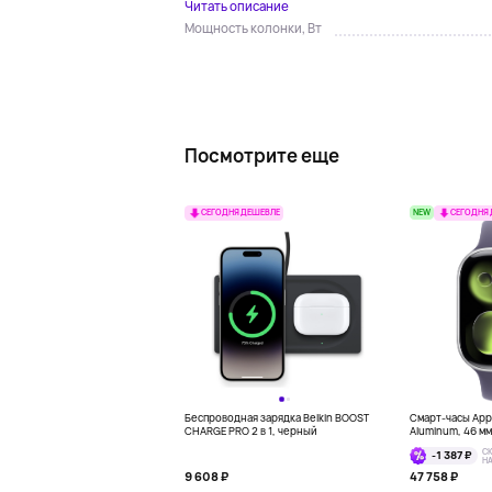
Читать описание
Мощность колонки, Вт
Посмотрите еще
NEW
СЕГОДНЯ ДЕШЕВЛЕ
СЕГОДНЯ
Беспроводная зарядка Belkin BOOST
Смарт-часы Appl
CHARGE PRO 2 в 1, черный
Aluminum, 46 м
С
-1 387 ₽
Н
9 608 ₽
47 758 ₽