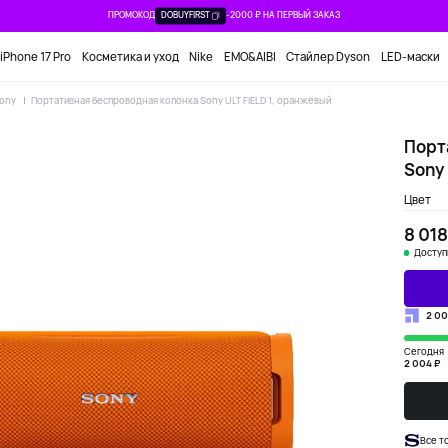
ПРОМОКОД
DOBUYFIRST
-2000 ₽ НА ПЕРВЫЙ ЗАКАЗ
iPhone 17 Pro
Косметика и уход
Nike
EMO&AIBI
Стайлер Dyson
LED-маски
ony
Портативная беспроводная колонка Sony ULT FIELD 1, оранжевый
Порт
Sony 
Цвет
8 018
Доступ
2 00
Сегодня
2 004 ₽
Все т