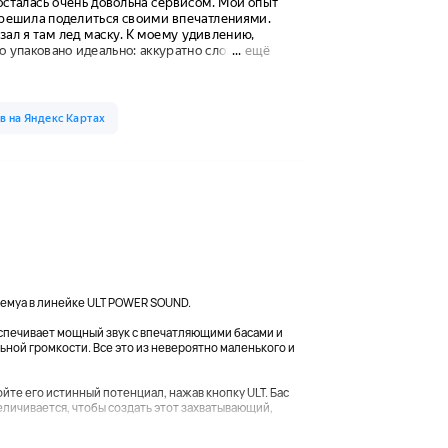
темуа в линейке ULT POWER SOUND.
еспечивает мощный звук с впечатляющими басами и
ной громкости. Все это из невероятно маленького и
е его истинный потенциал, нажав кнопку ULT. Бас
еличивается, чтобы создать этот захватывающий,