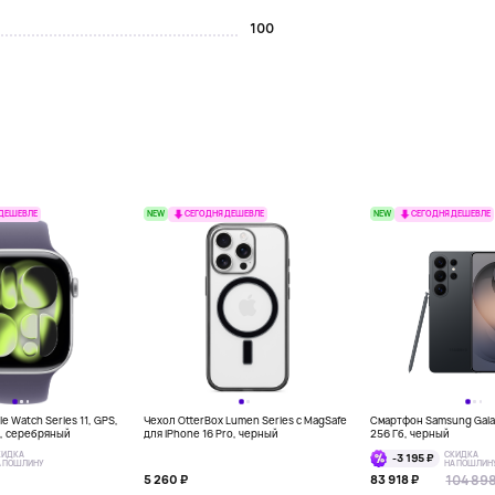
100
NEW
NEW
 ДЕШЕВЛЕ
СЕГОДНЯ ДЕШЕВЛЕ
СЕГОДНЯ ДЕШЕВЛЕ
e Watch Series 11, GPS,
Чехол OtterBox Lumen Series с MagSafe
Смартфон Samsung Galax
м, серебряный
для iPhone 16 Pro, черный
256 Гб, черный
КИДКА
СКИДКА
-3 195 ₽
А ПОШЛИНУ
НА ПОШЛИН
104 898
5 260 ₽
83 918 ₽