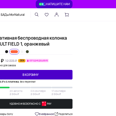
НАПИШИТЕ НАМ
БАДы MorNatural
ативная беспроводная колонка
ULT FIELD 1, оранжевый
 ₽
12 335 ₽
-35%
СЕГОДНЯ ДЕШЕВЛЕ
но для заказа
В КОРЗИНУ
4 ₽ х 4 платежа
, без переплат
20 августа
03 сентября
17 сентября
2 004 ₽
2 004 ₽
2 004 ₽
овары Sony
В избранное
Поделиться