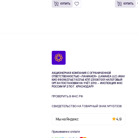
КУПИТЬ
КУПИТЬ
АКЦИОНЕРНАЯ КОМПАНИЯ С ОГРАНИЧЕННОЙ
ОТВЕТСТВЕННОСТЬЮ «ЛАНИАКЕЯ» (LANIAKEA LLC)
ИНН/
КИО 9909637467/63746 КПП 231087001
НАЛОГОВЫЙ
ОРГАН ПОСТАНОВКИ НА УЧЁТ 2310 — ИНСПЕКЦИЯ ФНС
РОССИИ № 2 ПО Г. КРАСНОДАРУ
ПРОВЕРИТЬ В ФНС РФ
СВИДЕТЕЛЬСТВО НА ТОВАРНЫЙ ЗНАК №1137338
Мы на Яндекс
4,9
Принимаем к оплате