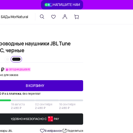
НАПИШИТЕ НАМ
БАДы MorNatural
роводные наушники JBL Tune
C, черные
 ₽
СЕГОДНЯ ДЕШЕВЛЕ
но для заказа
В КОРЗИНУ
0 ₽ х 4 платежа
, без переплат
19 августа
02 сентября
16 сентября
2 490 ₽
2 490 ₽
2 490 ₽
овары JBL
В избранное
Поделиться