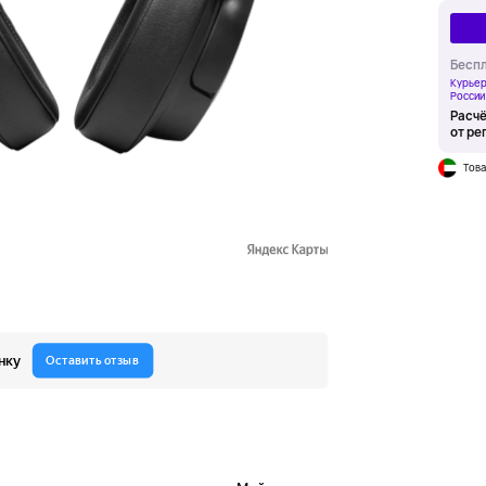
Беспл
Курьер
России
Расчё
от ре
Това