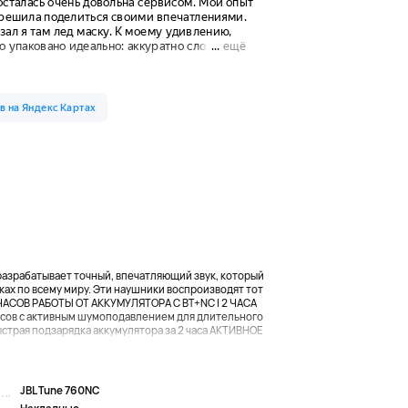
 разрабатывает точный, впечатляющий звук, который
х по всему миру. Эти наушники воспроизводят тот
5 ЧАСОВ РАБОТЫ ОТ АККУМУЛЯТОРА С BT+NC | 2 ЧАСА
асов с активным шумоподавлением для длительного
ыстрая подзарядка аккумулятора за 2 часа АКТИВНОЕ
JBL Tune 760NC