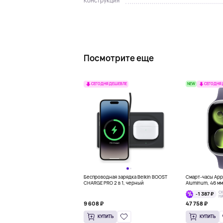
Конструкция
Посмотрите еще
NEW
СЕГОДНЯ ДЕШЕВЛЕ
СЕГОДНЯ
Беспроводная зарядка Belkin BOOST
Смарт-часы Appl
CHARGE PRO 2 в 1, черный
Aluminum, 46 м
С
-1 387 ₽
Н
9 608 ₽
47 758 ₽
КУПИТЬ
КУПИТЬ