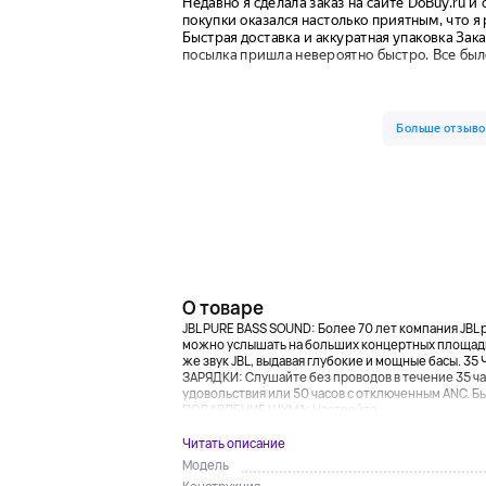
О товаре
JBL PURE BASS SOUND: Более 70 лет компания JBL
можно услышать на больших концертных площадка
же звук JBL, выдавая глубокие и мощные басы. 3
ЗАРЯДКИ: Слушайте без проводов в течение 35 ч
удовольствия или 50 часов с отключенным ANC. Б
ПОДАВЛЕНИЕ ШУМА: Настройте...
Читать описание
Модель