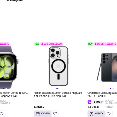
Накладные
NEW
NEW
 ДЕШЕВЛЕ
СЕГОДНЯ ДЕШЕВЛЕ
СЕГОДНЯ ДЕШЕВЛЕ
e Watch Series 11, GPS,
Чехол OtterBox Lumen Series с MagSafe
Смартфон Samsung Galax
м, серебряный
для iPhone 16 Pro, черный
256 Гб, черный
КИДКА
СКИДКА
-3 195 ₽
А ПОШЛИНУ
НА ПОШЛИН
104 898
5 260 ₽
83 918 ₽
КУПИТЬ
КУПИТЬ