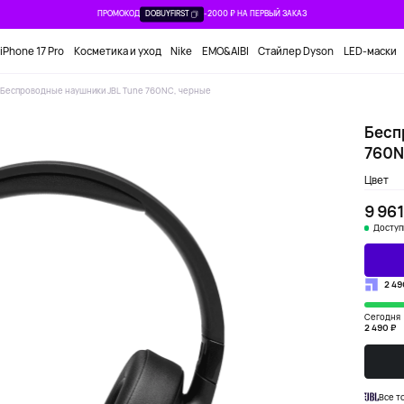
ПРОМОКОД
DOBUYFIRST
-2000 ₽ НА ПЕРВЫЙ ЗАКАЗ
iPhone 17 Pro
Косметика и уход
Nike
EMO&AIBI
Стайлер Dyson
LED-маски
Беспроводные наушники JBL Tune 760NC, черные
Бесп
760N
Цвет
9 961
Доступ
2 49
Сегодня
2 490 ₽
Все т