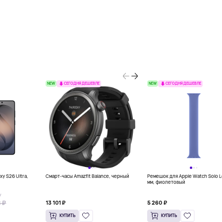
NEW
NEW
СЕГОДНЯ ДЕШЕВЛЕ
СЕГОДНЯ ДЕШЕВЛЕ
y S26 Ultra,
Смарт-часы Amazfit Balance, черный
Ремешок для Apple Watch Solo 
мм, фиолетовый
У
 ₽
13 101 ₽
5 260 ₽
КУПИТЬ
КУПИТЬ