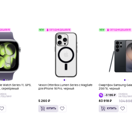
NEW
NEW
 ДЕШЕВЛЕ
СЕГОДНЯ ДЕШЕВЛЕ
СЕГОДНЯ ДЕШЕВЛЕ
e Watch Series 11, GPS,
Чехол OtterBox Lumen Series с MagSafe
Смартфон Samsung Galax
м, серебряный
для iPhone 16 Pro, черный
256 Гб, черный
КИДКА
СКИДКА
-3 195 ₽
А ПОШЛИНУ
НА ПОШЛИН
104 898
5 260 ₽
83 918 ₽
КУПИТЬ
КУПИТЬ