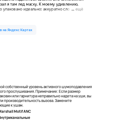
ой собственный уровень активного шумоподавления
ого прослушивания. Примечание: Если размер
аковин или гарнитура неправильно надета на уши, вы
или производительность вызова. Замените
ающие к ушам.
Marshall Motif ANC
Внутриканальные