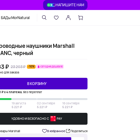
НАПИШИТЕ НАМ
БАДы MorNatural
роводные наушники Marshall
 ANC, черный
83 ₽
23 203 ₽
-10%
СЕГОДНЯ ДЕШЕВЛЕ
но для заказа
В КОРЗИНУ
1 ₽ х 4 платежа
, без переплат
19 августа
02 сентября
16 сентября
5 221 ₽
5 221 ₽
5 221 ₽
овары Marshall
В избранное
Поделиться