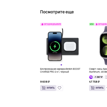
Посмотрите еще
NEW
СЕГОДНЯ ДЕШЕВЛЕ
СЕГОДНЯ
Беспроводная зарядка Belkin BOOST
Смарт-часы Appl
CHARGE PRO 2 в 1, черный
Aluminum, 46 м
С
-1 387 ₽
Н
9 608 ₽
47 758 ₽
КУПИТЬ
КУПИТЬ