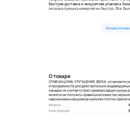
О товаре
ОТМЕНА ШУМА, УЛУЧШЕНИЕ ЗВУКА: установите св
и прозрачности для действительно индивидуальн
насадок не соответствует размеру ваших ушных р
можете не получить правильное качество звука 
наконечники наушников на более плотно прилег
Модель
Конструкция