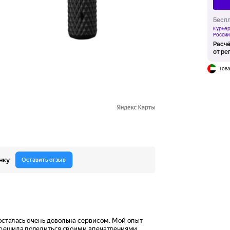
Беспл
Курьер
России
Расчё
от ре
Това