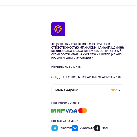
АКЦИОНЕРНАЯ КОМПАНИЯ С ОГРАНИЧЕННОЙ
ОТВЕТСТВЕННОСТЬЮ «ЛАНИАКЕЯ» (LANIAKEA LLC)
ИНН/
КИО 9909637467/63746 КПП 231087001
НАЛОГОВЫЙ
ОРГАН ПОСТАНОВКИ НА УЧЁТ 2310 — ИНСПЕКЦИЯ ФНС
РОССИИ № 2 ПО Г. КРАСНОДАРУ
ПРОВЕРИТЬ В ФНС РФ
СВИДЕТЕЛЬСТВО НА ТОВАРНЫЙ ЗНАК №1137338
Мы на Яндекс
4,9
Принимаем к оплате
Мы всегда на связи
Telegram
Vkontakte
Дзен