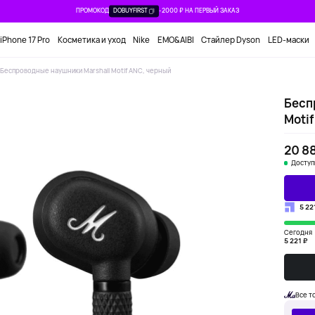
ПРОМОКОД
DOBUYFIRST
-2000 ₽ НА ПЕРВЫЙ ЗАКАЗ
iPhone 17 Pro
Косметика и уход
Nike
EMO&AIBI
Стайлер Dyson
LED-маски
Беспроводные наушники Marshall Motif ANC, черный
Бесп
Motif
20 8
Доступ
5 22
Сегодня
5 221 ₽
Все т