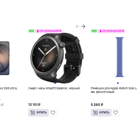
NEW
NEW
СЕГОДНЯ ДЕШЕВЛЕ
СЕГОДНЯ ДЕШЕВЛЕ
y S26 Ultra,
Смарт-часы Amazfit Balance, черный
Ремешок для Apple Watch Solo 
мм, фиолетовый
У
 ₽
13 101 ₽
5 260 ₽
КУПИТЬ
КУПИТЬ