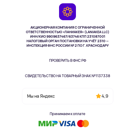
Игровые консоли
Гарантия
Камеры
Возврат
TV и мультимедиа
Выкуп товара
Музыка и звук
АКЦИОНЕРНАЯ КОМПАНИЯ С ОГРАНИЧЕННОЙ
Спорт
ОТВЕТСТВЕННОСТЬЮ «ЛАНИАКЕЯ» (LANIAKEA LLC)
ИНН/КИО 9909637467/63746 КПП 231087001
Здоровье
НАЛОГОВЫЙ ОРГАН ПОСТАНОВКИ НА УЧЁТ 2310 —
Здоровье питомцев
ИНСПЕКЦИЯ ФНС РОССИИ № 2 ПО Г. КРАСНОДАРУ
Книги
Одежда и аксессуары
ПРОВЕРИТЬ В ФНС РФ
СВИДЕТЕЛЬСТВО НА ТОВАРНЫЙ ЗНАК №1137338
4,9
Мы на Яндекс
Принимаем к оплате