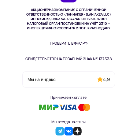
Музыка и звук
АКЦИОНЕРНАЯ КОМПАНИЯ С ОГРАНИЧЕННОЙ
Спорт
ОТВЕТСТВЕННОСТЬЮ «ЛАНИАКЕЯ» (LANIAKEA LLC)
ИНН/КИО 9909637467/63746 КПП 231087001
Здоровье
НАЛОГОВЫЙ ОРГАН ПОСТАНОВКИ НА УЧЁТ 2310 —
Здоровье питомцев
ИНСПЕКЦИЯ ФНС РОССИИ № 2 ПО Г. КРАСНОДАРУ
Книги
Одежда и аксессуары
ПРОВЕРИТЬ В ФНС РФ
СВИДЕТЕЛЬСТВО НА ТОВАРНЫЙ ЗНАК №1137338
4,9
Мы на Яндекс
Принимаем к оплате
Мы всегда на связи