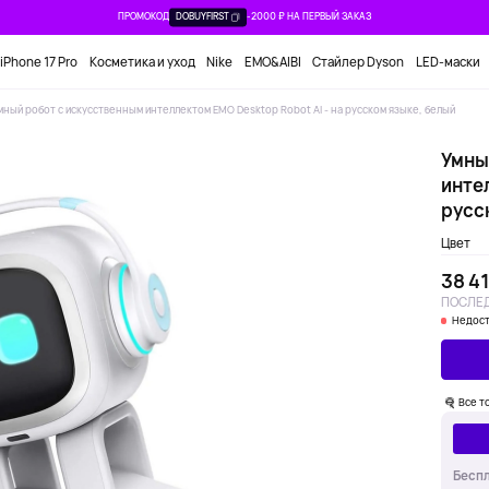
ПРОМОКОД
DOBUYFIRST
-2000 ₽ НА ПЕРВЫЙ ЗАКАЗ
iPhone 17 Pro
Косметика и уход
Nike
EMO&AIBI
Стайлер Dyson
LED-маски
ный робот с искусственным интеллектом EMO Desktop Robot AI - на русском языке, белый
Умны
интел
русс
Цвет
38 41
ПОСЛЕД
Недост
Все т
Беспл