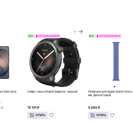
NEW
NEW
СЕГОДНЯ ДЕШЕВЛЕ
СЕГОДНЯ ДЕШЕВЛЕ
y S26 Ultra,
Смарт-часы Amazfit Balance, черный
Ремешок для Apple Watch Solo 
мм, фиолетовый
У
 ₽
13 101 ₽
5 260 ₽
КУПИТЬ
КУПИТЬ