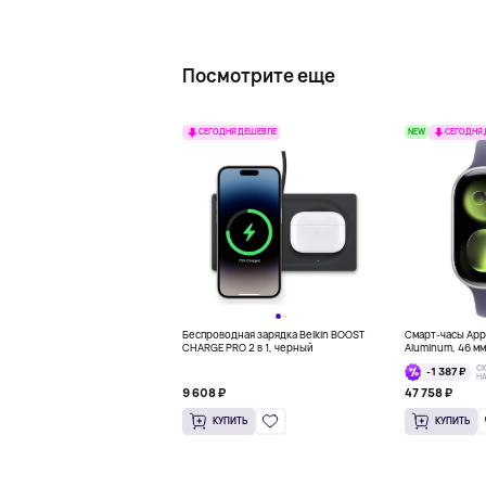
Посмотрите еще
NEW
СЕГОДНЯ ДЕШЕВЛЕ
СЕГОДНЯ
Беспроводная зарядка Belkin BOOST
Смарт-часы Appl
CHARGE PRO 2 в 1, черный
Aluminum, 46 м
С
-1 387 ₽
Н
9 608 ₽
47 758 ₽
КУПИТЬ
КУПИТЬ