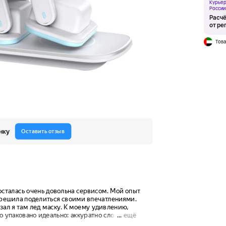
Курьер
России
Расчё
от ре
Това