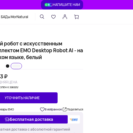
НАПИШИТЕ НАМ
БАДы MorNatural
й робот с искусственным
лектом EMO Desktop Robot AI - на
ком языке, белый
3 ₽
НЯЯ ЦЕНА
упен к заказу
УТОЧНИТЬ НАЛИЧИЕ
овары EMO
В избранное
Поделиться
Бесплатная доставка
атная доставка с абсолютной гарантией