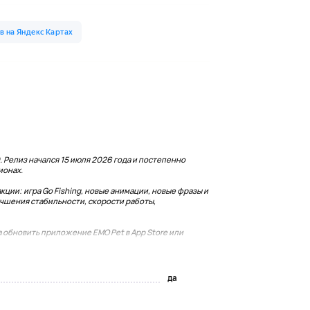
 Релиз начался 15 июля 2026 года и постепенно
ионах.
ции: игра Go Fishing, новые анимации, новые фразы и
чшения стабильности, скорости работы,
 обновить приложение EMO Pet в App Store или
да