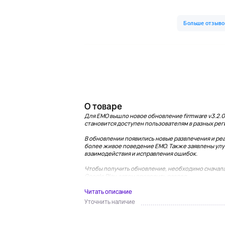
О товаре
Для EMO вышло новое обновление firmware v3.2.0.
становится доступен пользователям в разных рег
В обновлении появились новые развлечения и реак
более живое поведение EMO. Также заявлены улу
взаимодействия и исправления ошибок.
Чтобы получить обновление, необходимо сначала
Google Play, затем проверить раздел...
Читать описание
Уточнить наличие