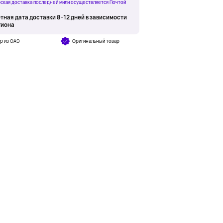
ская доставка последней мили осуществляется Почтой
тная дата доставки 8-12 дней в зависимости
гиона
р из ОАЭ
Оригинальный товар