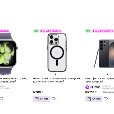
NEW
NEW
 ДЕШЕВЛЕ
СЕГОДНЯ ДЕШЕВЛЕ
СЕГОДНЯ ДЕШЕВЛЕ
e Watch Series 11, GPS,
Чехол OtterBox Lumen Series с MagSafe
Смартфон Samsung Galax
м, серебряный
для iPhone 16 Pro, черный
256 Гб, черный
КИДКА
СКИДКА
-3 195 ₽
А ПОШЛИНУ
НА ПОШЛИН
104 898
5 260 ₽
83 918 ₽
КУПИТЬ
КУПИТЬ