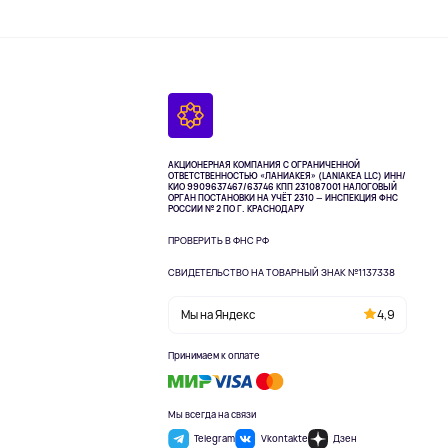
АКЦИОНЕРНАЯ КОМПАНИЯ С ОГРАНИЧЕННОЙ
ОТВЕТСТВЕННОСТЬЮ «ЛАНИАКЕЯ» (LANIAKEA LLC)
ИНН/
КИО 9909637467/63746 КПП 231087001
НАЛОГОВЫЙ
ОРГАН ПОСТАНОВКИ НА УЧЁТ 2310 — ИНСПЕКЦИЯ ФНС
РОССИИ № 2 ПО Г. КРАСНОДАРУ
ПРОВЕРИТЬ В ФНС РФ
СВИДЕТЕЛЬСТВО НА ТОВАРНЫЙ ЗНАК №1137338
Мы на Яндекс
4,9
Принимаем к оплате
Мы всегда на связи
Telegram
Vkontakte
Дзен