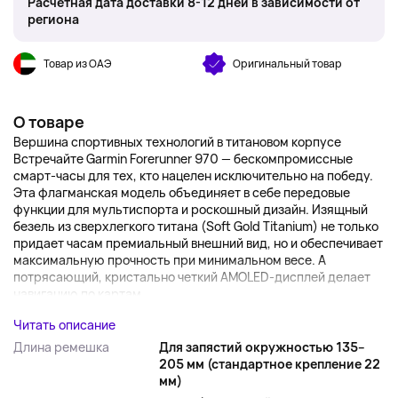
Расчётная дата доставки 8-12 дней в зависимости от
региона
Товар из ОАЭ
Оригинальный товар
О товаре
Вершина спортивных технологий в титановом корпусе
Встречайте Garmin Forerunner 970 — бескомпромиссные
смарт-часы для тех, кто нацелен исключительно на победу.
Эта флагманская модель объединяет в себе передовые
функции для мультиспорта и роскошный дизайн. Изящный
безель из сверхлегкого титана (Soft Gold Titanium) не только
придает часам премиальный внешний вид, но и обеспечивает
максимальную прочность при минимальном весе. А
потрясающий, кристально четкий AMOLED-дисплей делает
навигацию по картам...
Читать описание
Длина ремешка
Для запястий окружностью 135–
205 мм (стандартное крепление 22
мм)