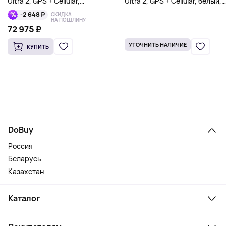
Ultra 2, GPS + Cellular,
Ultra 2, GPS + Cellular, белый,
зеленый/серый, Trail Loop
Ocean Band
-2 648 ₽
СКИДКА
НА ПОШЛИНУ
72 975 ₽
УТОЧНИТЬ НАЛИЧИЕ
КУПИТЬ
DoBuy
Россия
Беларусь
Казахстан
Каталог
Смартфоны и гаджеты