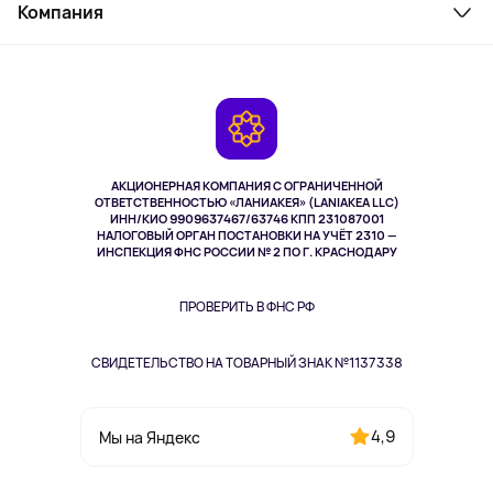
Косметика и уход
Компания
Как заказать
Активный отдых
Оплата
О сервисе
Планшеты
Доставка
Контакты
Игровые консоли
Гарантия
Камеры
Возврат
TV и мультимедиа
Выкуп товара
Музыка и звук
АКЦИОНЕРНАЯ КОМПАНИЯ С ОГРАНИЧЕННОЙ
Спорт
ОТВЕТСТВЕННОСТЬЮ «ЛАНИАКЕЯ» (LANIAKEA LLC)
ИНН/КИО 9909637467/63746 КПП 231087001
Здоровье
НАЛОГОВЫЙ ОРГАН ПОСТАНОВКИ НА УЧЁТ 2310 —
Здоровье питомцев
ИНСПЕКЦИЯ ФНС РОССИИ № 2 ПО Г. КРАСНОДАРУ
Книги
Одежда и аксессуары
ПРОВЕРИТЬ В ФНС РФ
СВИДЕТЕЛЬСТВО НА ТОВАРНЫЙ ЗНАК №1137338
4,9
Мы на Яндекс