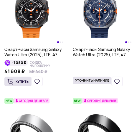
Смарт-часы Samsung Galaxy
Смарт-часы Samsung Galaxy
Watch Ultra (2025), LTE, 47
Watch Ultra (2025), LTE, 47
мм, оранжевый
мм, синий
-1 080 ₽
СКИДКА
НА ПОШЛИНУ
41 608 ₽
59 440 ₽
59 440 ₽
УТОЧНИТЬ НАЛИЧИЕ
КУПИТЬ
NEW
СЕГОДНЯ ДЕШЕВЛЕ
NEW
СЕГОДНЯ ДЕШЕВЛЕ