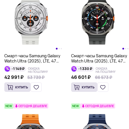
Смарт-часы Samsung Galaxy
Смарт-часы Samsung Galaxy
Watch Ultra (2025), LTE, 47
Watch Ultra (2025), LTE, 47
мм, белый
мм, черный
-1 149 ₽
-1 330 ₽
СКИДКА
СКИДКА
НА ПОШЛИНУ
НА ПОШЛИНУ
42 991 ₽
46 601 ₽
53 739 ₽
53 739 ₽
66 573 ₽
66 573 ₽
КУПИТЬ
КУПИТЬ
NEW
СЕГОДНЯ ДЕШЕВЛЕ
NEW
СЕГОДНЯ ДЕШЕВЛЕ