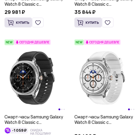
Watch 8 Classic с
Watch 8 Classic с
механическим безелем 46
механическим безелем 46
29 981 ₽
35 844 ₽
мм, Bluetooth, белый
мм, Bluetooth, черный
КУПИТЬ
КУПИТЬ
NEW
СЕГОДНЯ ДЕШЕВЛЕ
NEW
СЕГОДНЯ ДЕШЕВЛЕ
Смарт-часы Samsung Galaxy
Смарт-часы Samsung Galaxy
Watch 8 Classic с
Watch 8 Classic с
механическим безелем 46
механическим безелем 46
-1 059 ₽
СКИДКА
мм, Bluetooth + LTE, черный
мм, Bluetooth + LTE, белый
НА ПОШЛИНУ