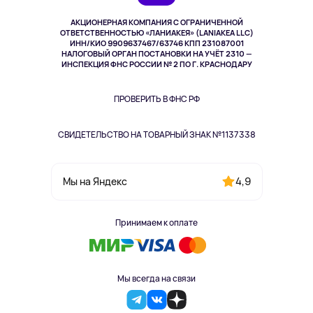
Музыка и звук
АКЦИОНЕРНАЯ КОМПАНИЯ С ОГРАНИЧЕННОЙ
Спорт
ОТВЕТСТВЕННОСТЬЮ «ЛАНИАКЕЯ» (LANIAKEA LLC)
ИНН/КИО 9909637467/63746 КПП 231087001
Здоровье
НАЛОГОВЫЙ ОРГАН ПОСТАНОВКИ НА УЧЁТ 2310 —
Здоровье питомцев
ИНСПЕКЦИЯ ФНС РОССИИ № 2 ПО Г. КРАСНОДАРУ
Книги
Одежда и аксессуары
ПРОВЕРИТЬ В ФНС РФ
СВИДЕТЕЛЬСТВО НА ТОВАРНЫЙ ЗНАК №1137338
4,9
Мы на Яндекс
Принимаем к оплате
Мы всегда на связи