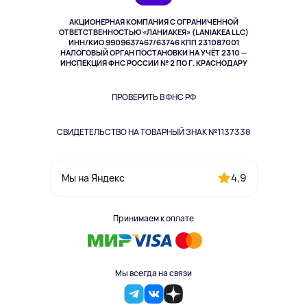
Музыка и звук
АКЦИОНЕРНАЯ КОМПАНИЯ С ОГРАНИЧЕННОЙ
Спорт
ОТВЕТСТВЕННОСТЬЮ «ЛАНИАКЕЯ» (LANIAKEA LLC)
ИНН/КИО 9909637467/63746 КПП 231087001
Здоровье
НАЛОГОВЫЙ ОРГАН ПОСТАНОВКИ НА УЧЁТ 2310 —
Здоровье питомцев
ИНСПЕКЦИЯ ФНС РОССИИ № 2 ПО Г. КРАСНОДАРУ
Книги
Одежда и аксессуары
ПРОВЕРИТЬ В ФНС РФ
СВИДЕТЕЛЬСТВО НА ТОВАРНЫЙ ЗНАК №1137338
4,9
Мы на Яндекс
Принимаем к оплате
Мы всегда на связи