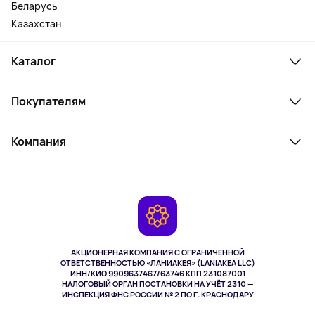
Беларусь
Казахстан
Каталог
Смартфоны и гаджеты
Покупателям
Ноутбуки, мониторы, VR
Товары для дома
Служба поддержки
Косметика и уход
Компания
Как заказать
Активный отдых
Оплата
О сервисе
Планшеты
Доставка
Контакты
Игровые консоли
Гарантия
Камеры
Возврат
TV и мультимедиа
Выкуп товара
Музыка и звук
АКЦИОНЕРНАЯ КОМПАНИЯ С ОГРАНИЧЕННОЙ
Спорт
ОТВЕТСТВЕННОСТЬЮ «ЛАНИАКЕЯ» (LANIAKEA LLC)
ИНН/КИО 9909637467/63746 КПП 231087001
Здоровье
НАЛОГОВЫЙ ОРГАН ПОСТАНОВКИ НА УЧЁТ 2310 —
Здоровье питомцев
ИНСПЕКЦИЯ ФНС РОССИИ № 2 ПО Г. КРАСНОДАРУ
Книги