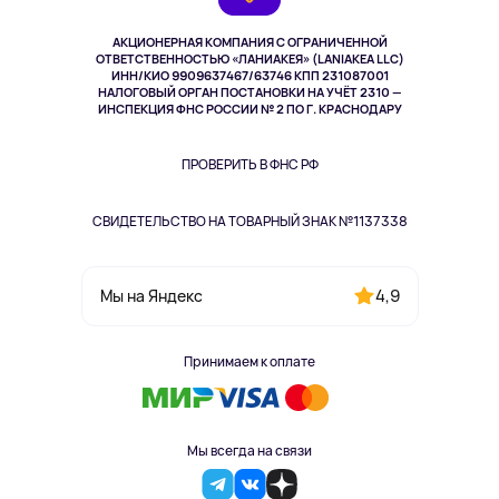
Выкуп товара
Музыка и звук
АКЦИОНЕРНАЯ КОМПАНИЯ С ОГРАНИЧЕННОЙ
Спорт
ОТВЕТСТВЕННОСТЬЮ «ЛАНИАКЕЯ» (LANIAKEA LLC)
ИНН/КИО 9909637467/63746 КПП 231087001
Здоровье
НАЛОГОВЫЙ ОРГАН ПОСТАНОВКИ НА УЧЁТ 2310 —
Здоровье питомцев
ИНСПЕКЦИЯ ФНС РОССИИ № 2 ПО Г. КРАСНОДАРУ
Книги
Одежда и аксессуары
ПРОВЕРИТЬ В ФНС РФ
СВИДЕТЕЛЬСТВО НА ТОВАРНЫЙ ЗНАК №1137338
4,9
Мы на Яндекс
Принимаем к оплате
Мы всегда на связи