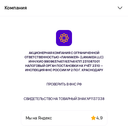
Служба поддержки
Косметика и уход
Компания
Как заказать
Активный отдых
Оплата
О сервисе
Планшеты
Доставка
Контакты
Игровые консоли
Гарантия
Камеры
Возврат
TV и мультимедиа
Выкуп товара
Музыка и звук
АКЦИОНЕРНАЯ КОМПАНИЯ С ОГРАНИЧЕННОЙ
Спорт
ОТВЕТСТВЕННОСТЬЮ «ЛАНИАКЕЯ» (LANIAKEA LLC)
ИНН/КИО 9909637467/63746 КПП 231087001
Здоровье
НАЛОГОВЫЙ ОРГАН ПОСТАНОВКИ НА УЧЁТ 2310 —
Здоровье питомцев
ИНСПЕКЦИЯ ФНС РОССИИ № 2 ПО Г. КРАСНОДАРУ
Книги
Одежда и аксессуары
ПРОВЕРИТЬ В ФНС РФ
СВИДЕТЕЛЬСТВО НА ТОВАРНЫЙ ЗНАК №1137338
4,9
Мы на Яндекс