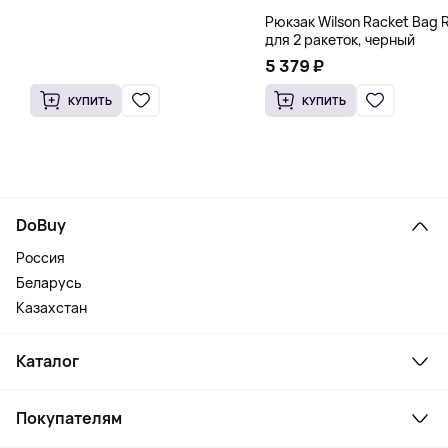
Рюкзак Wilson Racket Bag R
для 2 ракеток, черный
5 379 ₽
КУПИТЬ
КУПИТЬ
DoBuy
Россия
Беларусь
Казахстан
Каталог
Смартфоны и гаджеты
Покупателям
Ноутбуки, мониторы, VR
Товары для дома