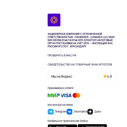
АКЦИОНЕРНАЯ КОМПАНИЯ С ОГРАНИЧЕННОЙ
ОТВЕТСТВЕННОСТЬЮ «ЛАНИАКЕЯ» (LANIAKEA LLC)
ИНН/
КИО 9909637467/63746 КПП 231087001
НАЛОГОВЫЙ
ОРГАН ПОСТАНОВКИ НА УЧЁТ 2310 — ИНСПЕКЦИЯ ФНС
РОССИИ № 2 ПО Г. КРАСНОДАРУ
ПРОВЕРИТЬ В ФНС РФ
СВИДЕТЕЛЬСТВО НА ТОВАРНЫЙ ЗНАК №1137338
Мы на Яндекс
4,9
Принимаем к оплате
Мы всегда на связи
Telegram
Vkontakte
Дзен
Мобильное приложение DoBuy