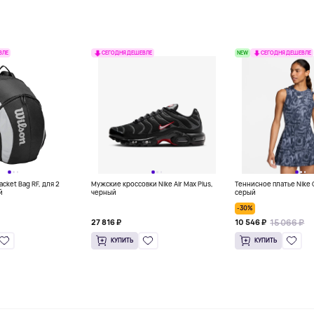
NEW
ВЛЕ
СЕГОДНЯ ДЕШЕВЛЕ
СЕГОДНЯ ДЕШЕВЛЕ
acket Bag RF, для 2
Мужские кроссовки Nike Air Max Plus,
Теннисное платье Nike 
й
черный
серый
-30%
15 066 ₽
27 816 ₽
10 546 ₽
КУПИТЬ
КУПИТЬ