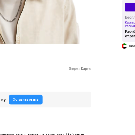
Беспл
Курьер
России
Расчё
от ре
Това