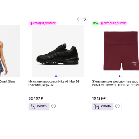
NEW
СЕГОДНЯ ДЕШЕВЛЕ
СЕГОДНЯ ДЕШЕВЛЕ
Court Slam,
Мужские кроссовки Nike Air Max 95
Женские компрессионные шор
Essential, черный
PUMA x HYROX SHAPELUXE 3" Tig
Shorts Women, бордовый
32 407 ₽
10 129 ₽
КУПИТЬ
КУПИТЬ