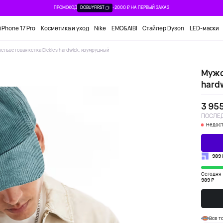
ПРОМОКОД
DOBUYFIRST
-2000 ₽ НА ПЕРВЫЙ ЗАКАЗ
iPhone 17 Pro
Косметика и уход
Nike
EMO&AIBI
Стайлер Dyson
LED-маски
ельветовая кепка Dickies hardwick, изумрудный
Мужс
hard
3 955
ПОСЛЕД
Недост
989 
Сегодня
989 ₽
Все т