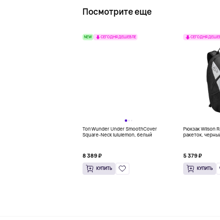
Посмотрите еще
NEW
СЕГОДНЯ ДЕШЕВЛЕ
СЕГОДНЯ ДЕШЕ
Топ Wunder Under SmoothCover
Рюкзак Wilson R
Square-Neck lululemon, белый
ракеток, черны
8 389 ₽
5 379 ₽
КУПИТЬ
КУПИТЬ