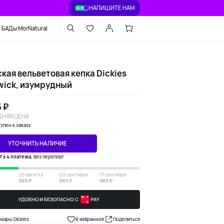
НАПИШИТЕ НАМ
БАДы MorNatural
кая вельветовая кепка Dickies
wick, изумрудный
 ₽
НЯЯ ЦЕНА
упен к заказу
УТОЧНИТЬ НАЛИЧИЕ
₽ х 4 платежа
, без переплат
20 августа
03 сентября
17 сентября
989 ₽
989 ₽
989 ₽
овары Dickies
В избранное
Поделиться