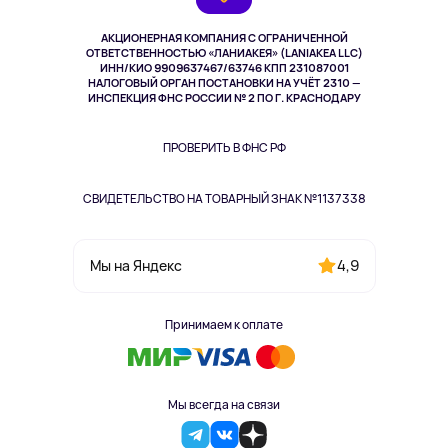
Выкуп товара
Музыка и звук
АКЦИОНЕРНАЯ КОМПАНИЯ С ОГРАНИЧЕННОЙ
Спорт
ОТВЕТСТВЕННОСТЬЮ «ЛАНИАКЕЯ» (LANIAKEA LLC)
ИНН/КИО 9909637467/63746 КПП 231087001
Здоровье
НАЛОГОВЫЙ ОРГАН ПОСТАНОВКИ НА УЧЁТ 2310 —
Здоровье питомцев
ИНСПЕКЦИЯ ФНС РОССИИ № 2 ПО Г. КРАСНОДАРУ
Книги
Одежда и аксессуары
ПРОВЕРИТЬ В ФНС РФ
СВИДЕТЕЛЬСТВО НА ТОВАРНЫЙ ЗНАК №1137338
4,9
Мы на Яндекс
Принимаем к оплате
Мы всегда на связи