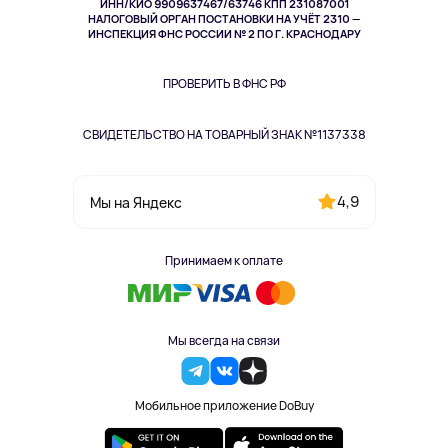
ИНН/КИО 9909637467/63746 КПП 231087001
Здоровье
НАЛОГОВЫЙ ОРГАН ПОСТАНОВКИ НА УЧЁТ 2310 —
Здоровье питомцев
ИНСПЕКЦИЯ ФНС РОССИИ № 2 ПО Г. КРАСНОДАРУ
Книги
Одежда и аксессуары
ПРОВЕРИТЬ В ФНС РФ
СВИДЕТЕЛЬСТВО НА ТОВАРНЫЙ ЗНАК №1137338
4,9
Мы на Яндекс
Принимаем к оплате
Мы всегда на связи
Мобильное приложение DoBuy