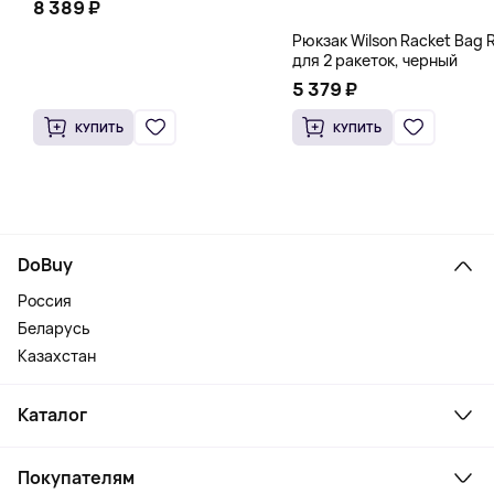
8 389 ₽
Рюкзак Wilson Racket Bag R
для 2 ракеток, черный
5 379 ₽
КУПИТЬ
КУПИТЬ
DoBuy
Россия
Беларусь
Казахстан
Каталог
Смартфоны и гаджеты
Покупателям
Ноутбуки, мониторы, VR