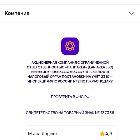
Товары для дома
Служба поддержки
Косметика и уход
Компания
Как заказать
Активный отдых
Оплата
О сервисе
Планшеты
Доставка
Контакты
Игровые консоли
Гарантия
Камеры
Возврат
TV и мультимедиа
Выкуп товара
Музыка и звук
АКЦИОНЕРНАЯ КОМПАНИЯ С ОГРАНИЧЕННОЙ
Спорт
ОТВЕТСТВЕННОСТЬЮ «ЛАНИАКЕЯ» (LANIAKEA LLC)
ИНН/КИО 9909637467/63746 КПП 231087001
Здоровье
НАЛОГОВЫЙ ОРГАН ПОСТАНОВКИ НА УЧЁТ 2310 —
Здоровье питомцев
ИНСПЕКЦИЯ ФНС РОССИИ № 2 ПО Г. КРАСНОДАРУ
Книги
Одежда и аксессуары
ПРОВЕРИТЬ В ФНС РФ
СВИДЕТЕЛЬСТВО НА ТОВАРНЫЙ ЗНАК №1137338
4,9
Мы на Яндекс