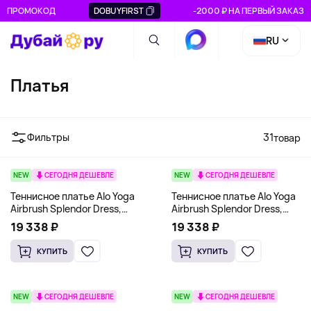
ПРОМОКОД
DOBUYFIRST
-2000 ₽ НА ПЕРВЫЙ ЗАКАЗ
RU
Платья
Фильтры
31
товар
NEW
СЕГОДНЯ ДЕШЕВЛЕ
NEW
СЕГОДНЯ ДЕШЕВЛЕ
Теннисное платье Alo Yoga
Теннисное платье Alo Yoga
Airbrush Splendor Dress,
Airbrush Splendor Dress,
белый
черный
19 338 ₽
19 338 ₽
КУПИТЬ
КУПИТЬ
NEW
СЕГОДНЯ ДЕШЕВЛЕ
NEW
СЕГОДНЯ ДЕШЕВЛЕ