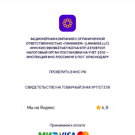
О сервисе
Планшеты
Доставка
Контакты
Игровые консоли
Гарантия
Камеры
Возврат
TV и мультимедиа
Выкуп товара
Музыка и звук
АКЦИОНЕРНАЯ КОМПАНИЯ С ОГРАНИЧЕННОЙ
Спорт
ОТВЕТСТВЕННОСТЬЮ «ЛАНИАКЕЯ» (LANIAKEA LLC)
ИНН/КИО 9909637467/63746 КПП 231087001
Здоровье
НАЛОГОВЫЙ ОРГАН ПОСТАНОВКИ НА УЧЁТ 2310 —
Здоровье питомцев
ИНСПЕКЦИЯ ФНС РОССИИ № 2 ПО Г. КРАСНОДАРУ
Книги
Одежда и аксессуары
ПРОВЕРИТЬ В ФНС РФ
СВИДЕТЕЛЬСТВО НА ТОВАРНЫЙ ЗНАК №1137338
4,9
Мы на Яндекс
Принимаем к оплате