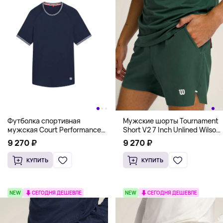
Футболка спортивная
Мужские шорты Tournament
мужская Court Performance
Short V2 7 Inch Unlined Wilson,
Crew Wilson, синий
зеленый
9 270 ₽
9 270 ₽
КУПИТЬ
КУПИТЬ
NEW
СЕГОДНЯ ДЕШЕВЛЕ
NEW
СЕГОДНЯ ДЕШЕВЛЕ