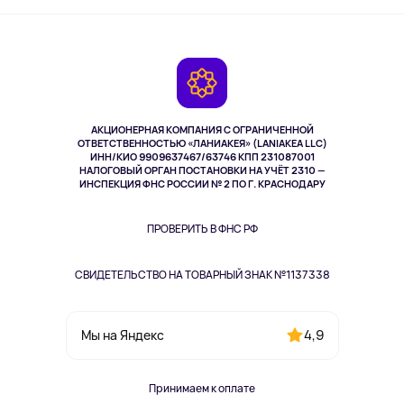
Активный отдых
Оплата
О сервисе
Планшеты
Доставка
Контакты
Игровые консоли
Гарантия
Камеры
Возврат
TV и мультимедиа
Выкуп товара
Музыка и звук
АКЦИОНЕРНАЯ КОМПАНИЯ С ОГРАНИЧЕННОЙ
Спорт
ОТВЕТСТВЕННОСТЬЮ «ЛАНИАКЕЯ» (LANIAKEA LLC)
ИНН/КИО 9909637467/63746 КПП 231087001
Здоровье
НАЛОГОВЫЙ ОРГАН ПОСТАНОВКИ НА УЧЁТ 2310 —
Здоровье питомцев
ИНСПЕКЦИЯ ФНС РОССИИ № 2 ПО Г. КРАСНОДАРУ
Книги
Одежда и аксессуары
ПРОВЕРИТЬ В ФНС РФ
СВИДЕТЕЛЬСТВО НА ТОВАРНЫЙ ЗНАК №1137338
4,9
Мы на Яндекс
Принимаем к оплате