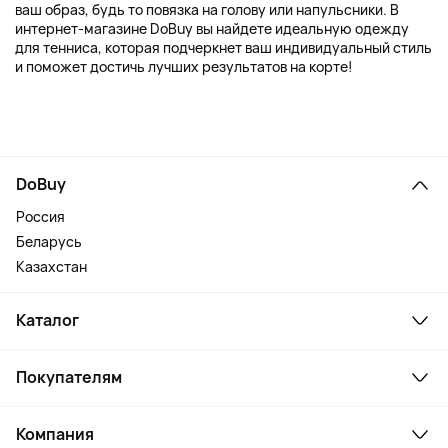
ваш образ, будь то повязка на голову или напульсники. В
интернет-магазине DoBuy вы найдете идеальную одежду
для тенниса, которая подчеркнет ваш индивидуальный стиль
и поможет достичь лучших результатов на корте!
DoBuy
Россия
Беларусь
Казахстан
Каталог
Смартфоны и гаджеты
Покупателям
Ноутбуки, мониторы, VR
Товары для дома
Служба поддержки
Косметика и уход
Компания
Как заказать