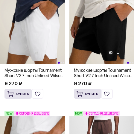
Мужские шорты Tournament
Мужские шорты Tournament
Short V2 7 Inch Unlined Wilson,
Short V2 7 Inch Unlined Wilson,
белый
черный
9 270 ₽
9 270 ₽
КУПИТЬ
КУПИТЬ
NEW
СЕГОДНЯ ДЕШЕВЛЕ
NEW
СЕГОДНЯ ДЕШЕВЛЕ