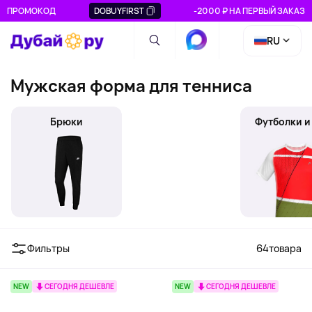
ПРОМОКОД
DOBUYFIRST
-2000 ₽ НА ПЕРВЫЙ ЗАКАЗ
RU
Мужская форма для тенниса
Брюки
Толстовки и худи
Футболки и
Фильтры
64
товара
NEW
СЕГОДНЯ ДЕШЕВЛЕ
NEW
СЕГОДНЯ ДЕШЕВЛЕ