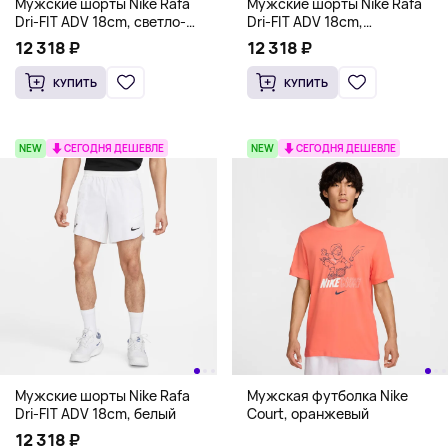
Мужские шорты Nike Rafa
Мужские шорты Nike Rafa
Dri-FIT ADV 18cm, светло-
Dri-FIT ADV 18cm,
голубой
изумрудный
12 318 ₽
12 318 ₽
КУПИТЬ
КУПИТЬ
NEW
СЕГОДНЯ ДЕШЕВЛЕ
NEW
СЕГОДНЯ ДЕШЕВЛЕ
Мужские шорты Nike Rafa
Мужская футболка Nike
Dri-FIT ADV 18cm, белый
Court, оранжевый
12 318 ₽