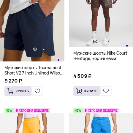
Мужские шорты Nike Court
Heritage, коричневый
Мужские шорты Tournament
Short V2 7 Inch Unlined Wilson,
4 509 ₽
синий
9 270 ₽
КУПИТЬ
КУПИТЬ
NEW
СЕГОДНЯ ДЕШЕВЛЕ
NEW
СЕГОДНЯ ДЕШЕВЛЕ