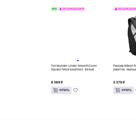
NEW
СЕГОДНЯ ДЕШЕВЛЕ
СЕГОДНЯ ДЕШЕ
Топ Wunder Under SmoothCover
Рюкзак Wilson R
Square-Neck lululemon, белый
ракеток, черны
8 389 ₽
5 379 ₽
КУПИТЬ
КУПИТЬ