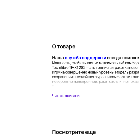
О товаре
Наша
служба поддержки
всегда поможе
Мощность, стабильность и максимальный комфор
Tecnifibre TF-X1 285 — это теннисная ракетка нов
игру на совершенно новый уровень. Модель разра
сохранении высочайшего уровня комфорта и толер
невероятно маневренной: ракетка отлично показыв
и...
Читать описание
Посмотрите еще