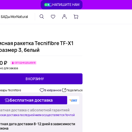
НАПИШИТЕ НАМ
БАДы MorNatural
сная ракетка Tecnifibre TF-X1
размер 3, белый
0 ₽
СЕГОДНЯ ДЕШЕВЛЕ
но для заказа
В КОРЗИНУ
овары Tecnifibre
В избранное
Поделиться
Бесплатная доставка
атная доставка с абсолютной гарантией
ская доставка последней мили осуществляется Почтой
тная дата доставки 8-12 дней в зависимости
гиона