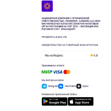
АКЦИОНЕРНАЯ КОМПАНИЯ С ОГРАНИЧЕННОЙ
ОТВЕТСТВЕННОСТЬЮ «ЛАНИАКЕЯ» (LANIAKEA LLC)
ИНН/
КИО 9909637467/63746 КПП 231087001
НАЛОГОВЫЙ
ОРГАН ПОСТАНОВКИ НА УЧЁТ 2310 — ИНСПЕКЦИЯ ФНС
РОССИИ № 2 ПО Г. КРАСНОДАРУ
ПРОВЕРИТЬ В ФНС РФ
СВИДЕТЕЛЬСТВО НА ТОВАРНЫЙ ЗНАК №1137338
Мы на Яндекс
4,9
Принимаем к оплате
Мы всегда на связи
Telegram
Vkontakte
Дзен
Мобильное приложение DoBuy