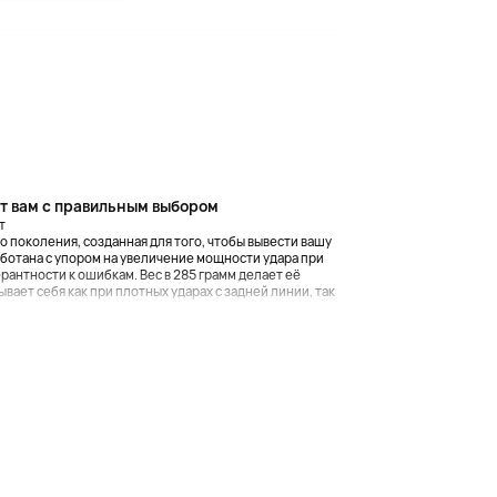
т вам с правильным выбором
т
ого поколения, созданная для того, чтобы вывести вашу
ботана с упором на увеличение мощности удара при
антности к ошибкам. Вес в 285 грамм делает её
ает себя как при плотных ударах с задней линии, так