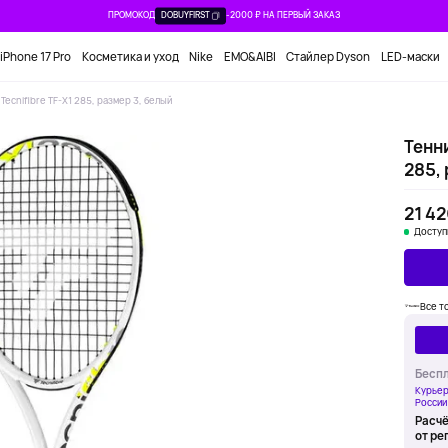
ПРОМОКОД
DOBUYFIRST
-2000 ₽ НА ПЕРВЫЙ ЗАКАЗ
iPhone 17 Pro
Косметика и уход
Nike
EMO&AIBI
Стайлер Dyson
LED-маски
Tecnifibre TF-X1 285, размер 3, белый
Тенни
285, 
21 42
Доступ
Все т
Беспл
Курьер
России
Расчё
от ре