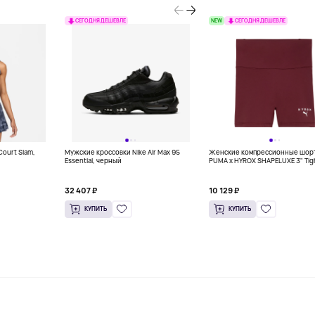
NEW
СЕГОДНЯ ДЕШЕВЛЕ
СЕГОДНЯ ДЕШЕВЛЕ
Court Slam,
Мужские кроссовки Nike Air Max 95
Женские компрессионные шор
Essential, черный
PUMA x HYROX SHAPELUXE 3" Tig
Shorts Women, бордовый
32 407 ₽
10 129 ₽
КУПИТЬ
КУПИТЬ