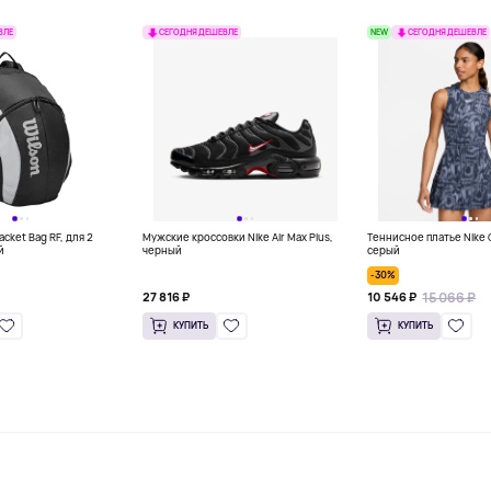
NEW
ВЛЕ
СЕГОДНЯ ДЕШЕВЛЕ
СЕГОДНЯ ДЕШЕВЛЕ
acket Bag RF, для 2
Мужские кроссовки Nike Air Max Plus,
Теннисное платье Nike 
й
черный
серый
-30%
15 066 ₽
27 816 ₽
10 546 ₽
КУПИТЬ
КУПИТЬ