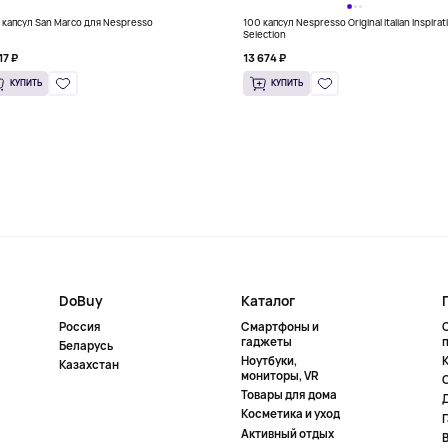
 капсул San Marco для Nespresso
100 капсул Nespresso Original Italian Inspirat
Selection
17 ₽
13 674 ₽
КУПИТЬ
КУПИТЬ
DoBuy
Каталог
Россия
Смартфоны и
гаджеты
Беларусь
Ноутбуки,
К
Казахстан
мониторы, VR
Товары для дома
Косметика и уход
Активный отдых