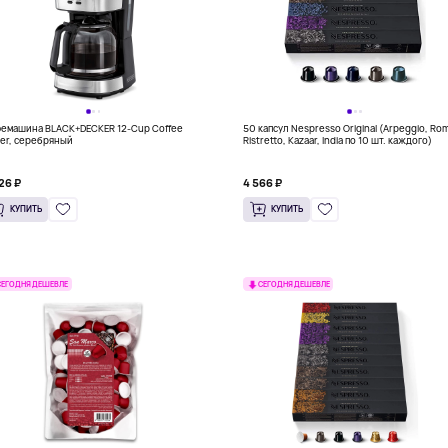
емашина BLACK+DECKER 12-Cup Coffee
50 капсул Nespresso Original (Arpeggio, Ro
er, серебряный
Ristretto, Kazaar, India по 10 шт. каждого)
26 ₽
4 566 ₽
КУПИТЬ
КУПИТЬ
СЕГОДНЯ ДЕШЕВЛЕ
СЕГОДНЯ ДЕШЕВЛЕ