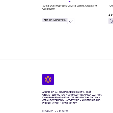
30 капсул Nespresso Original Vanilio, Ciocattino,
100
Caramelito
2 9
УТОЧНИТЬ НАЛИЧИЕ
АКЦИОНЕРНАЯ КОМПАНИЯ С ОГРАНИЧЕННОЙ
ОТВЕТСТВЕННОСТЬЮ «ЛАНИАКЕЯ» (LANIAKEA LLC)
ИНН/
КИО 9909637467/63746 КПП 231087001
НАЛОГОВЫЙ
ОРГАН ПОСТАНОВКИ НА УЧЁТ 2310 — ИНСПЕКЦИЯ ФНС
РОССИИ № 2 ПО Г. КРАСНОДАРУ
ПРОВЕРИТЬ В ФНС РФ