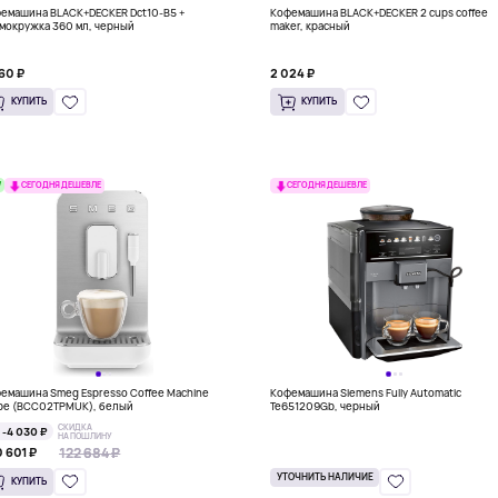
емашина BLACK+DECKER Dct10-B5 +
Кофемашина BLACK+DECKER 2 cups coffee
мокружка 360 мл, черный
maker, красный
60 ₽
2 024 ₽
КУПИТЬ
КУПИТЬ
W
СЕГОДНЯ ДЕШЕВЛЕ
СЕГОДНЯ ДЕШЕВЛЕ
емашина Smeg Espresso Coffee Machine
Кофемашина Siemens Fully Automatic
pe (BCC02TPMUK), белый
Te651209Gb, черный
СКИДКА
-4 030 ₽
НА ПОШЛИНУ
122 684 ₽
122 684 ₽
 601 ₽
УТОЧНИТЬ НАЛИЧИЕ
КУПИТЬ