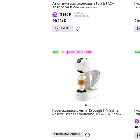
Автоматическая кофемашина Polaris PACM
Коф
2080AC Wi-Fi IQ Home, черный
тер
СКИДКА
-3 960 ₽
НА ПОШЛИНУ
99 214 ₽
2 4
КУПИТЬ
NEW
HIT
NE
СЕГОДНЯ ДЕШЕВЛЕ
Кофемашина капсульная DeLonghi Infinissima
Коф
Nescafé Dolce Gusto Machine, EDG260.R, белый
Tau
100
УТОЧНИТЬ НАЛИЧИЕ