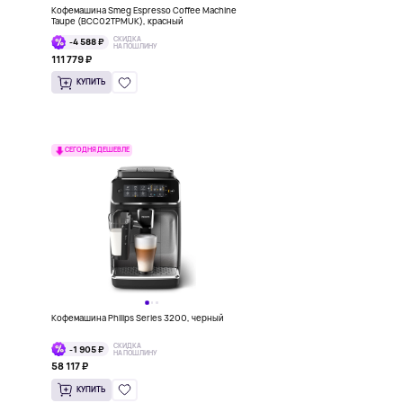
Кофемашина Smeg Espresso Coffee Machine
Taupe (BCC02TPMUK), красный
СКИДКА
-4 588 ₽
НА ПОШЛИНУ
111 779 ₽
КУПИТЬ
СЕГОДНЯ ДЕШЕВЛЕ
Кофемашина Philips Series 3200, черный
СКИДКА
-1 905 ₽
НА ПОШЛИНУ
58 117 ₽
КУПИТЬ