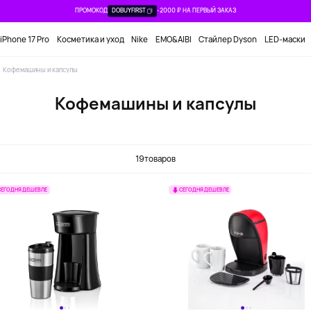
ПРОМОКОД
DOBUYFIRST
-2000 ₽ НА ПЕРВЫЙ ЗАКАЗ
iPhone 17 Pro
Косметика и уход
Nike
EMO&AIBI
Стайлер Dyson
LED-маски
Кофемашины и капсулы
Кофемашины и капсулы
19
товаров
СЕГОДНЯ ДЕШЕВЛЕ
СЕГОДНЯ ДЕШЕВЛЕ