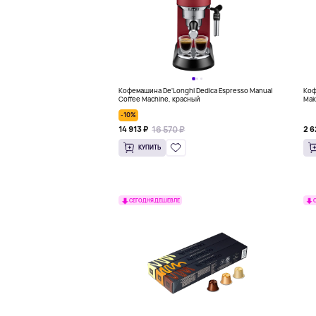
Кофемашина De'Longhi Dedica Espresso Manual
Коф
Coffee Machine, красный
Mak
-10%
16 570 ₽
14 913 ₽
2 6
КУПИТЬ
СЕГОДНЯ ДЕШЕВЛЕ