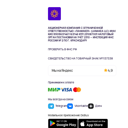
АКЦИОНЕРНАЯ КОМПАНИЯ С ОГРАНИЧЕННОЙ
ОТВЕТСТВЕННОСТЬЮ «ЛАНИАКЕЯ» (LANIAKEA LLC)
ИНН/
КИО 9909637467/63746 КПП 231087001
НАЛОГОВЫЙ
ОРГАН ПОСТАНОВКИ НА УЧЁТ 2310 — ИНСПЕКЦИЯ ФНС
РОССИИ № 2 ПО Г. КРАСНОДАРУ
ПРОВЕРИТЬ В ФНС РФ
СВИДЕТЕЛЬСТВО НА ТОВАРНЫЙ ЗНАК №1137338
Мы на Яндекс
4,9
Принимаем к оплате
Мы всегда на связи
Telegram
Vkontakte
Дзен
Мобильное приложение DoBuy