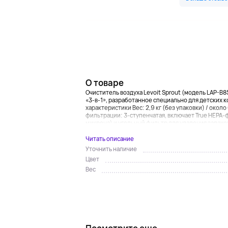
О товаре
Очиститель воздуха Levoit Sprout (модель LAP-B85
«3-в-1», разработанное специально для детских 
характеристики Вес: 2,9 кг (без упаковки) / около 6
фильтрации: 3-ступенчатая, включает True HEPA-
микрона) и угольный фильтр для удаления запахов
Читать описание
Уточнить наличие
Цвет
Вес