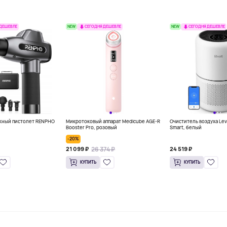
NEW
NEW
 ДЕШЕВЛЕ
СЕГОДНЯ ДЕШЕВЛЕ
СЕГОДНЯ ДЕШЕВЛЕ
жный пистолет RENPHO
Микротоковый аппарат Medicube AGE-R
Очиститель воздуха Lev
Booster Pro, розовый
Smart, белый
-20%
26 374 ₽
21 099 ₽
24 519 ₽
КУПИТЬ
КУПИТЬ