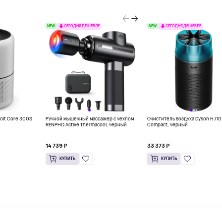
NEW
NEW
СЕГОДНЯ ДЕШЕВЛЕ
СЕГОДНЯ ДЕШЕВЛЕ
oit Core 300S
Ручной мышечный массажер с чехлом
Очиститель воздуха Dyson HJ10 
RENPHO Active Thermacool, черный
Compact, черный
14 739 ₽
33 373 ₽
КУПИТЬ
КУПИТЬ