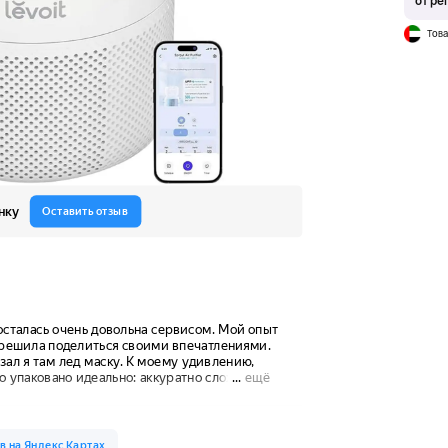
от ре
Това