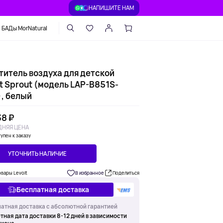
НАПИШИТЕ НАМ
БАДы MorNatural
титель воздуха для детской
t Sprout (модель LAP-B851S-
, белый
38 ₽
НЯЯ ЦЕНА
упен к заказу
УТОЧНИТЬ НАЛИЧИЕ
овары Levoit
В избранное
Поделиться
Бесплатная доставка
атная доставка с абсолютной гарантией
тная дата доставки 8-12 дней в зависимости