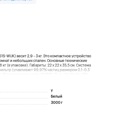
1S-WUK) весит 2,9 – 3 кг. Это компактное устройство
комнат и небольших спален. Основные технические
 кг (в упаковке). Габариты: 22 x 22 x 35,5 см. Система
фильтр (улавливает 99,97% частиц размером 0,1–0,3
. Производительность (CADR): Дым: 144,5 м³/ч (85...
y
Белый
3000 г