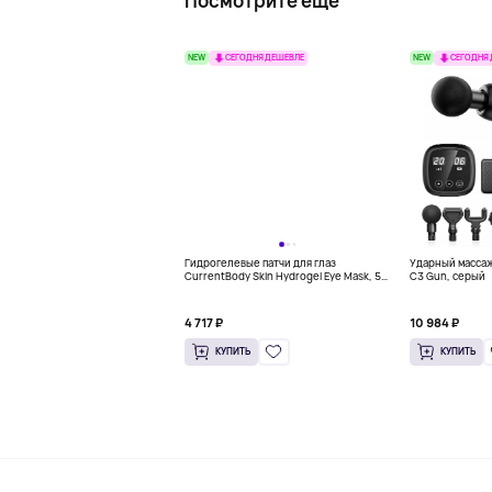
Посмотрите еще
NEW
NEW
СЕГОДНЯ ДЕШЕВЛЕ
СЕГОДНЯ
Гидрогелевые патчи для глаз
Ударный масса
CurrentBody Skin Hydrogel Eye Mask, 5
C3 Gun, серый
пар
4 717 ₽
10 984 ₽
КУПИТЬ
КУПИТЬ