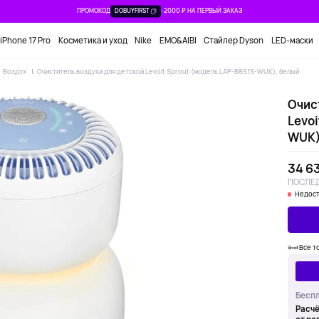
ПРОМОКОД
DOBUYFIRST
-2000 ₽ НА ПЕРВЫЙ ЗАКАЗ
iPhone 17 Pro
Косметика и уход
Nike
EMO&AIBI
Стайлер Dyson
LED-маски
Воздух
Очиститель воздуха для детской Levoit Sprout (модель LAP-B851S-WUK), белый
Очис
Levoi
WUK)
34 6
ПОСЛЕД
Недост
Все т
Беспл
Расчё