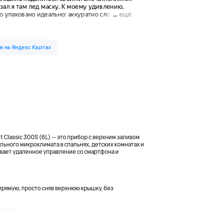
 Classic 300S (6L) — это прибор с верхним заливом
ьного микроклимата в спальнях, детских комнатах и
вает удаленное управление со смартфона и
прямую, просто сняв верхнюю крышку, без
метр...