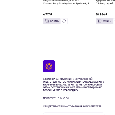
Гидрогелевые патчи для глаз
Ударный масса
CurrentBody Skin Hydrogel Eye Mask, 5
C3 Gun, серый
пар
4 717 ₽
10 984 ₽
КУПИТЬ
КУПИТЬ
АКЦИОНЕРНАЯ КОМПАНИЯ С ОГРАНИЧЕННОЙ
ОТВЕТСТВЕННОСТЬЮ «ЛАНИАКЕЯ» (LANIAKEA LLC)
ИНН/
КИО 9909637467/63746 КПП 231087001
НАЛОГОВЫЙ
ОРГАН ПОСТАНОВКИ НА УЧЁТ 2310 — ИНСПЕКЦИЯ ФНС
РОССИИ № 2 ПО Г. КРАСНОДАРУ
ПРОВЕРИТЬ В ФНС РФ
СВИДЕТЕЛЬСТВО НА ТОВАРНЫЙ ЗНАК №1137338