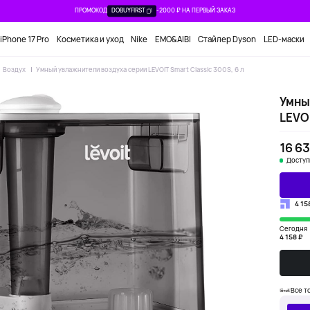
ПРОМОКОД
DOBUYFIRST
-2000 ₽ НА ПЕРВЫЙ ЗАКАЗ
iPhone 17 Pro
Косметика и уход
Nike
EMO&AIBI
Стайлер Dyson
LED-маски
Воздух
Умный увлажнители воздуха серии LEVOIT Smart Classic 300S, 6 л
Умны
LEVOI
16 63
Доступ
4 15
Сегодня
4 158 ₽
Все т