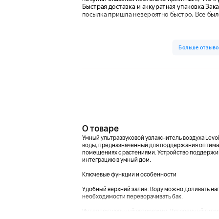
О товаре
Умный ультразвуковой увлажнитель воздуха Levoit
воды, предназначенный для поддержания оптимал
помещениях с растениями. Устройство поддержи
интеграцию в умный дом.
Ключевые функции и особенности
Удобный верхний залив: Воду можно доливать на
необходимости переворачивать бак.
Интеллектуальный авторежим: Встроенный гигро