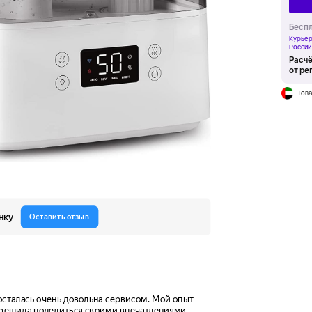
Беспл
Курьер
России
Расчё
от ре
Това