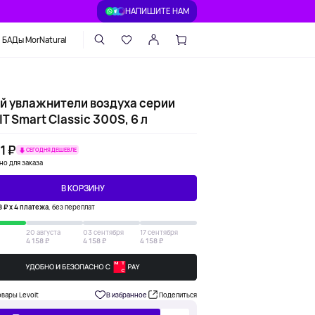
НАПИШИТЕ НАМ
БАДы MorNatural
й увлажнители воздуха серии
T Smart Classic 300S, 6 л
1 ₽
СЕГОДНЯ ДЕШЕВЛЕ
но для заказа
В КОРЗИНУ
8 ₽ х 4 платежа
, без переплат
20 августа
03 сентября
17 сентября
4 158 ₽
4 158 ₽
4 158 ₽
овары Levoit
В избранное
Поделиться