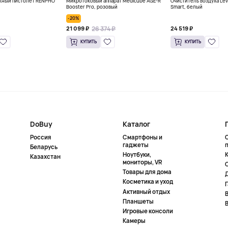
жный пистолет RENPHO
Микротоковый аппарат Medicube AGE-R
Очиститель воздуха Lev
Booster Pro, розовый
Smart, белый
-20%
26 374 ₽
21 099 ₽
24 519 ₽
КУПИТЬ
КУПИТЬ
DoBuy
Каталог
Россия
Смартфоны и
гаджеты
Беларусь
Ноутбуки,
К
Казахстан
мониторы, VR
Товары для дома
Косметика и уход
Активный отдых
Планшеты
Игровые консоли
Камеры