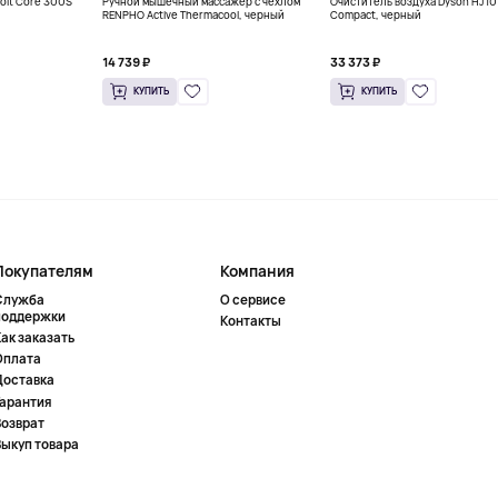
oit Core 300S
Ручной мышечный массажер с чехлом
Очиститель воздуха Dyson HJ10 
RENPHO Active Thermacool, черный
Compact, черный
14 739 ₽
33 373 ₽
КУПИТЬ
КУПИТЬ
Покупателям
Компания
Служба
О сервисе
поддержки
Контакты
ак заказать
Оплата
Доставка
Гарантия
Возврат
Выкуп товара