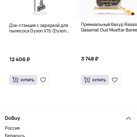
Премиальный бахур Rasas
Док-станция с зарядкой для
Qasamat Oud Moattar Baree
пылесоса Dyson V15 (Dyson
130 г
Floor Dok), белая
3 748 ₽
12 406 ₽
КУПИТЬ
КУПИТЬ
DoBuy
Россия
Беларусь