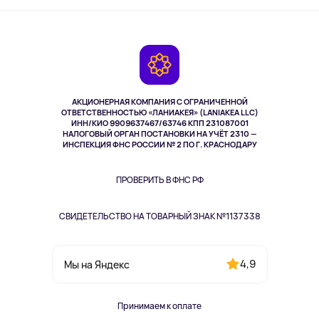
Активный отдых
Оплата
О сервисе
Планшеты
Доставка
Контакты
Игровые консоли
Гарантия
Камеры
Возврат
TV и мультимедиа
Выкуп товара
Музыка и звук
АКЦИОНЕРНАЯ КОМПАНИЯ С ОГРАНИЧЕННОЙ
Спорт
ОТВЕТСТВЕННОСТЬЮ «ЛАНИАКЕЯ» (LANIAKEA LLC)
ИНН/КИО 9909637467/63746 КПП 231087001
Здоровье
НАЛОГОВЫЙ ОРГАН ПОСТАНОВКИ НА УЧЁТ 2310 —
Здоровье питомцев
ИНСПЕКЦИЯ ФНС РОССИИ № 2 ПО Г. КРАСНОДАРУ
Книги
Одежда и аксессуары
ПРОВЕРИТЬ В ФНС РФ
СВИДЕТЕЛЬСТВО НА ТОВАРНЫЙ ЗНАК №1137338
4,9
Мы на Яндекс
Принимаем к оплате