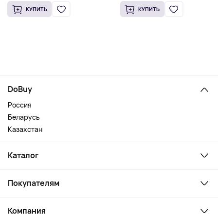
КУПИТЬ
КУПИТЬ
DoBuy
Россия
Беларусь
Казахстан
Каталог
Смартфоны и гаджеты
Покупателям
Ноутбуки, мониторы, VR
Товары для дома
Служба поддержки
Косметика и уход
Компания
Как заказать