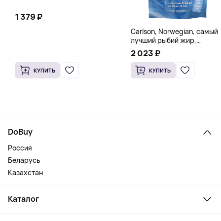
1 379 ₽
Carlson, Norwegian, самый
лучший рыбий жир,
натуральный лимон, 15
2 023 ₽
пакетиков (5 мл) каждый
КУПИТЬ
КУПИТЬ
DoBuy
Россия
Беларусь
Казахстан
Каталог
Смартфоны и гаджеты