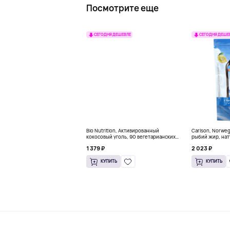
Посмотрите еще
СЕГОДНЯ ДЕШЕВЛЕ
СЕГОДНЯ ДЕШЕ
Bio Nutrition, Активированный
Carlson, Norwe
кокосовый уголь, 90 вегетарианских
рыбий жир, нат
капсул (260 мг в каждой капсуле)
пакетиков (5 м
1 379 ₽
2 023 ₽
КУПИТЬ
КУПИТЬ