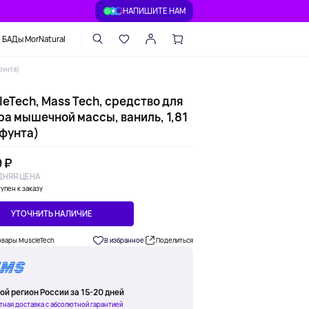
НАПИШИТЕ НАМ
БАДы MorNatural
фунта)
eTech, Mass Tech, средство для
ра мышечной массы, ваниль, 1,81
 фунта)
 ₽
НЯЯ ЦЕНА
упен к заказу
УТОЧНИТЬ НАЛИЧИЕ
овары MuscleTech
В избранное
Поделиться
ой регион России за 15-20 дней
тная доставка с абсолютной гарантией