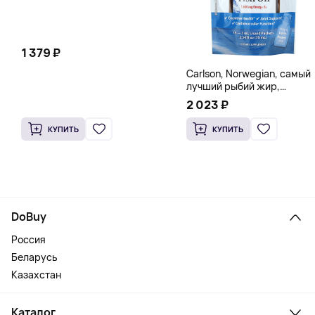
1 379 ₽
Carlson, Norwegian, самый
лучший рыбий жир,
натуральный лимон, 15
2 023 ₽
пакетиков (5 мл) каждый
КУПИТЬ
КУПИТЬ
DoBuy
Россия
Беларусь
Казахстан
Каталог