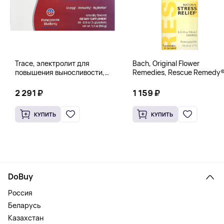
Trace, электролит для
Bach, Original Flower
повышения выносливости,
Remedies, Rescue Remedy®
PowerPak, со вкусом граната
натуральное средство для
и черники, 30 пакетиков по 5 г
снятия стресса, 10 мл
2 291 ₽
1 159 ₽
(0,18 унции)
(0,35 жидк. унции)
КУПИТЬ
КУПИТЬ
DoBuy
Россия
Беларусь
Казахстан