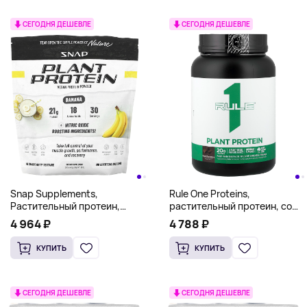
СЕГОДНЯ ДЕШЕВЛЕ
СЕГОДНЯ ДЕШЕВЛЕ
Snap Supplements,
Rule One Proteins,
Растительный протеин,
растительный протеин, со
веганский протеиновый
вкусом темного шоколада,
4 964 ₽
4 788 ₽
порошок, банан, 853 г
670 г (1,48 фунта)
КУПИТЬ
КУПИТЬ
СЕГОДНЯ ДЕШЕВЛЕ
СЕГОДНЯ ДЕШЕВЛЕ