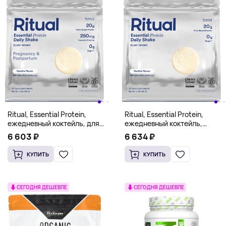
Ritual, Essential Protein,
Ritual, Essential Protein,
ежедневный коктейль, для
ежедневный коктейль,
беременности и
ваниль, 459 г (1 фунт)
6 603 ₽
6 634 ₽
послеродового периода,
ваниль, 461 г (1 фунт)
КУПИТЬ
КУПИТЬ
СЕГОДНЯ ДЕШЕВЛЕ
СЕГОДНЯ ДЕШЕВЛЕ