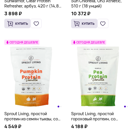
Sunwarrior, Clear Protein
Sun Chlorella, On3 Athletic,
Refresher, арбуз, 420 г (14,8
510 г (18 унций)
унции)
3 898 ₽
10 372 ₽
КУПИТЬ
КУПИТЬ
СЕГОДНЯ ДЕШЕВЛЕ
СЕГОДНЯ ДЕШЕВЛЕ
Sprout Living, простой
Sprout Living, простой
протеин из семян тыквы, со
гороховый протеин, со
вкусом ванили, 454 г (1 фунт)
вкусом ванили, 454 г (1 фунт)
4 549 ₽
4 188 ₽