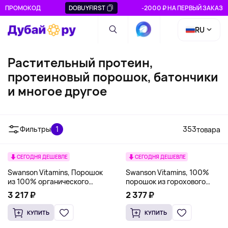
ПРОМОКОД
DOBUYFIRST
-2000 ₽ НА ПЕРВЫЙ ЗАКАЗ
RU
Растительный протеин,
протеиновый порошок, батончики
и многое другое
Горох
Растительные смеси
Рисовый б
Фильтры
1
353
товара
СЕГОДНЯ ДЕШЕВЛЕ
СЕГОДНЯ ДЕШЕВЛЕ
Swanson Vitamins, Порошок
Swanson Vitamins, 100%
из 100% органического
порошок из горохового
горохового протеина, без
протеина, без добавок, 503 г
3 217 ₽
2 377 ₽
добавок, 503 г (1,1 фунта)
(1,1 фунта)
КУПИТЬ
КУПИТЬ