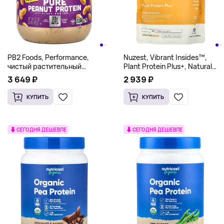
PB2 Foods, Performance,
Nuzest, Vibrant Insides™,
чистый растительный
Plant Protein Plus+, Natural
порошок из арахисового
Vanilla, 8.8 oz (250 g)
3 649 ₽
2 939 ₽
протеина, 907 г (2 фунта)
КУПИТЬ
КУПИТЬ
СЕГОДНЯ ДЕШЕВЛЕ
СЕГОДНЯ ДЕШЕВЛЕ