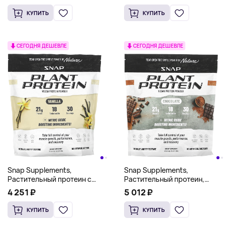
КУПИТЬ
КУПИТЬ
СЕГОДНЯ ДЕШЕВЛЕ
СЕГОДНЯ ДЕШЕВЛЕ
Snap Supplements,
Snap Supplements,
Растительный протеин с
Растительный протеин,
добавкой оксида азота,
веганский протеиновый
4 251 ₽
5 012 ₽
ваниль, 868 г
порошок, шоколад, 939 г
КУПИТЬ
КУПИТЬ