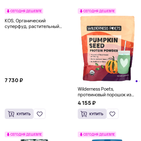
СЕГОДНЯ ДЕШЕВЛЕ
СЕГОДНЯ ДЕШЕВЛЕ
KOS, Органический
суперфуд, растительный
протеиновый порошок,
клубника и сливки, 1064 г
(2,34 фунта)
7 730 ₽
Wilderness Poets,
протеиновый порошок из
органических тыквенных
4 155 ₽
семечек, 907 г (2 фунта)
КУПИТЬ
КУПИТЬ
СЕГОДНЯ ДЕШЕВЛЕ
СЕГОДНЯ ДЕШЕВЛЕ