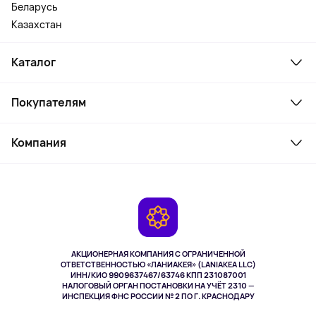
Беларусь
Казахстан
Каталог
Смартфоны и гаджеты
Покупателям
Ноутбуки, мониторы, VR
Товары для дома
Служба поддержки
Косметика и уход
Компания
Как заказать
Активный отдых
Оплата
О сервисе
Планшеты
Доставка
Контакты
Игровые консоли
Гарантия
Камеры
Возврат
TV и мультимедиа
Выкуп товара
Музыка и звук
АКЦИОНЕРНАЯ КОМПАНИЯ С ОГРАНИЧЕННОЙ
Спорт
ОТВЕТСТВЕННОСТЬЮ «ЛАНИАКЕЯ» (LANIAKEA LLC)
ИНН/КИО 9909637467/63746 КПП 231087001
Здоровье
НАЛОГОВЫЙ ОРГАН ПОСТАНОВКИ НА УЧЁТ 2310 —
Здоровье питомцев
ИНСПЕКЦИЯ ФНС РОССИИ № 2 ПО Г. КРАСНОДАРУ
Книги