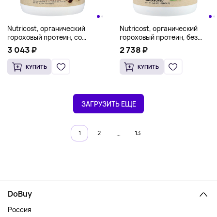
Nutricost, органический
Nutricost, органический
гороховый протеин, со
гороховый протеин, без
вкусом шоколада, 454 г (1
добавок, 454 г (1 фунт)
3 043 ₽
2 738 ₽
фунт)
КУПИТЬ
КУПИТЬ
ЗАГРУЗИТЬ ЕЩЕ
…
1
2
13
DoBuy
Россия