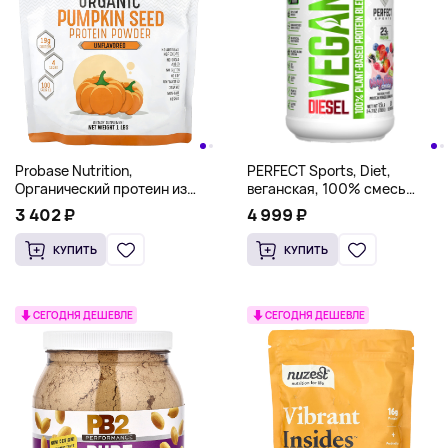
Probase Nutrition,
PERFECT Sports, Diet,
Органический протеин из
веганская, 100% смесь
семян тыквы, без добавок, 1
растительных протеинов, с
3 402 ₽
4 999 ₽
фунт
ягодным вкусом, 700 г (1,5
фунта)
КУПИТЬ
КУПИТЬ
СЕГОДНЯ ДЕШЕВЛЕ
СЕГОДНЯ ДЕШЕВЛЕ