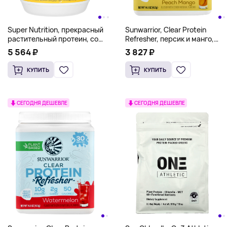
Super Nutrition, прекрасный
Sunwarrior, Clear Protein
растительный протеин, со
Refresher, персик и манго,
вкусом шоколада, 1020 г
420 г (14,8 унции)
5 564 ₽
3 827 ₽
(2,2 фунта)
КУПИТЬ
КУПИТЬ
СЕГОДНЯ ДЕШЕВЛЕ
СЕГОДНЯ ДЕШЕВЛЕ